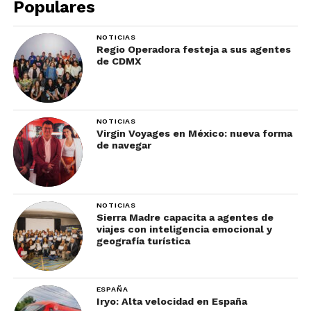
Populares
NOTICIAS
Regio Operadora festeja a sus agentes
de CDMX
NOTICIAS
Foto: Bioparque Estrella Monterrey / Qué hacer en Monterrey para
Virgin Voyages en México: nueva forma
de navegar
familias
¿Por qué visitarlo?
Es uno de los
parques
temáticos
más importantes de nuestro país y el
NOTICIAS
sitio perfecto para acercarte a la naturaleza, hacer
Sierra Madre capacita a agentes de
viajes con inteligencia emocional y
divertidas actividades y pasar un gran día con tus
geografía turística
peques.
¿Para quién es?
Para familias amantes de los
ESPAÑA
animales
Iryo: Alta velocidad en España