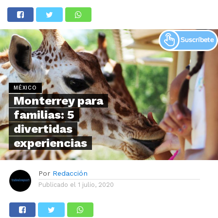
MÉXICO
Monterrey para
familias: 5
divertidas
experiencias
Por
Redacción
Publicado el
1 julio, 2020