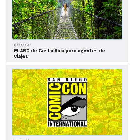
1. Bosque Mágico
Redacción
El ABC de Costa Rica para agentes de
viajes
Foto: Bosque Mágico / Qué hacer en Monterrey para familias
¿Por qué visitarlo?
Es el
parque de diversiones
más popular de la ciudad y tiene atracciones para
todos los miembros de la familia, desde infantiles
hasta extremas.
¿Para quién es?
Es una actividad imperdible para