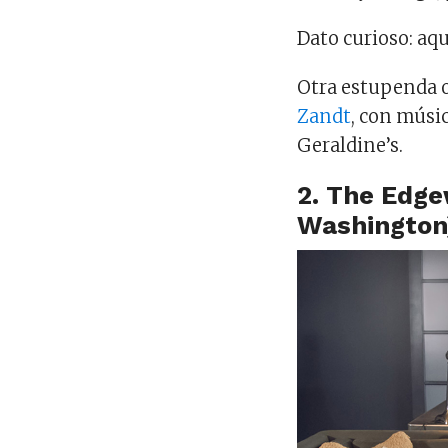
Dato curioso: aq
Otra estupenda o
Zandt
, con músi
Geraldine’s.
2. The Edge
Washington