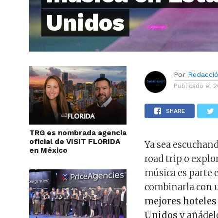
Unidos
Por
Redacci
Publicado el
2
SHARE
TRG es nombrada agencia
oficial de VISIT FLORIDA
Ya sea escuchand
en México
road trip o explo
música es parte e
combinarla con u
mejores hoteles
Unidos
y añádelo