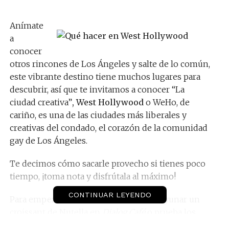
Anímate
a
conocer
otros rincones de Los Ángeles y salte de lo común,
este vibrante destino tiene muchos lugares para
descubrir, así que te invitamos a conocer “La
ciudad creativa”
, West Hollywood
o WeHo, de
cariño, es una de las ciudades más liberales y
creativas del condado, el corazón de la comunidad
gay de Los Ángeles.
Te decimos cómo sacarle provecho si tienes poco
tiempo, ¡toma nota y disfrútala al máximo!
CONTINUAR LEYENDO
Para empezar el día como se debe desayunar un
croissant de Nutella en
Dialog Café
o prueba los
sabores locales en
Hugo’s
. Al terminar, dirígete a la