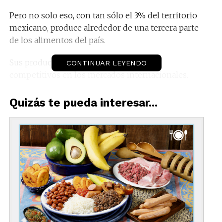
Pero no solo eso, con tan sólo el 3% del territorio
mexicano, produce alrededor de una tercera parte
de los alimentos del país.
Sus productos agrícolas son altamente
CONTINUAR LEYENDO
competitivos en los mercados internacionales.
Destaca la producción de maíz, tomate y trigo,
Quizás te pueda interesar...
entre otros muchos productos de la tierra.
Aunque poco conocido por ello, la ganadería
también es algo a destacar en
Sinaloa
.
Es de los estados líderes en producción de
carne de res y cerdo.
Todo ello dota a la gastronomía de Sinaloa de
infinitas posibilidades que van cambiando de