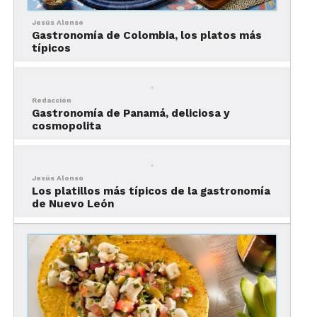
región a región.
Jesús Alonso
Platillos típicos de la
Gastronomía de Colombia, los platos más
típicos
gastronomía de Sinaloa
Redacción
Gastronomía de Panamá, deliciosa y
cosmopolita
Jesús Alonso
Los platillos más típicos de la gastronomía
de Nuevo León
El aguachile, plato bandera de