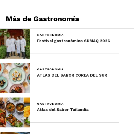
Suele acompañarse de pepino, sal, cebolla morada
Más de Gastronomía
y aguacate, aunque eso también se va poniendo al
gusto.
GASTRONOMÍA
Festival gastronómico SUMAQ 2026
GASTRONOMÍA
ATLAS DEL SABOR COREA DEL SUR
GASTRONOMÍA
Atlas del Sabor Tailandia
Tacos Gobernador, receta
original de la gastronomía de
Sinaloa