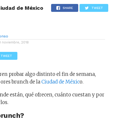
Ciudad de México
LOS
REVIEWS
EVENTOS
GASTRONOMÍA
NOTICIAS
SHARE
TWEET
lonso
8 noviembre, 2018
TWEET
ren probar algo distinto el fin de semana,
jores brunch de la
Ciudad de Méxic
o.
de están, qué ofrecen, cuánto cuestan y por
los.
brunch?