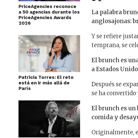
PriceAgencies reconoce
La palabra brun
a 50 agencias durante los
PriceAgencies Awards
anglosajonas: b
2026
Y se refiere jus
temprana, se cel
El brunch es una
a Estados Unido
Patricia Torres: El reto
está en ir más allá de
Después se expan
París
se ha convertido
El brunch es un 
comida y desay
Originalmente, el