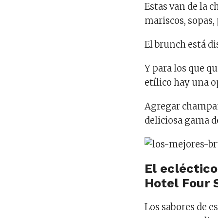
Estas van de la c
mariscos, sopas, 
El brunch está di
Y para los que q
etílico hay una o
Agregar champañ
deliciosa gama d
El ecléctic
Hotel Four 
Los sabores de e