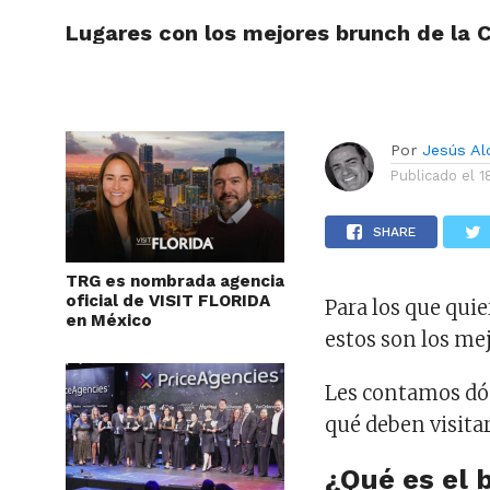
Lugares con los mejores brunch de la 
ARTÍCU
Por
Jesús A
Publicado el
1
SHARE
TRG es nombrada agencia
oficial de VISIT FLORIDA
Para los que quie
en México
estos son los me
Les contamos dón
qué deben visitar
¿Qué es el 