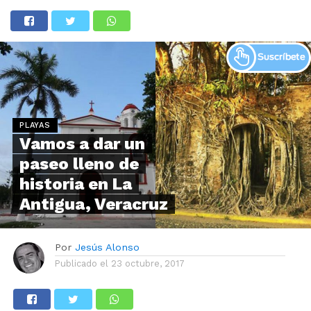
PLAYAS
Vamos a dar un
paseo lleno de
historia en La
Antigua, Veracruz
Por
Jesús Alonso
Publicado el
23 octubre, 2017