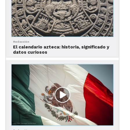
Posiblemente su construcción más icónica es la
erróneamente llamada “Casa de Hernán Cortés”,
Redacción
una construcción de gruesas paredes de piedra de
El calendario azteca: historia, significado y
coral y cal, y prácticamente envuelta por las raíces
datos curiosos
de una ceiba milenarias, a la que se cree que Cortés
amarró sus navíos. A diferencia de lo que se cree,
esa no era la residencia del conquistador, sino un
edificio de aduana, afirma el historiador
Wenceslao Martínez. La realidad es que es un
espacio mágico, haya sido cual haya sido su
función original.
También está la
Ermita del Rosario
, una iglesia de
estilo español construida por la orden franciscana