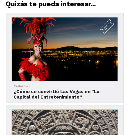
Quizás te pueda interesar...
Actualmente es una ciudad encantadora, de esas
donde el tiempo siempre pasa más lento y cada
momento se disfruta más. Muchas de sus antiguas
construcciones aún perduran, ajenas al paso del
tiempo.
La Casa de Hernán Cortés
en La Antigua
Redacción
¿Cómo se convirtió Las Vegas en “La
Capital del Entretenimiento”