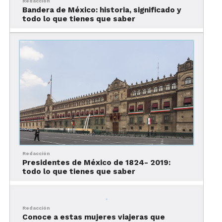
y considerada la primera iglesia católica de
Redacción
Bandera de México: historia, significado y
América Continental, con un magnífico atrio que
todo lo que tienes que saber
representa las catorce estaciones del Vía Crucis
hechas con talavera y una pila bautismal labrada
en piedra volcánica.
Redacción
Presidentes de México de 1824- 2019:
todo lo que tienes que saber
Redacción
Otros atractivos históricos de la ciudad son el
Conoce a estas mujeres viajeras que