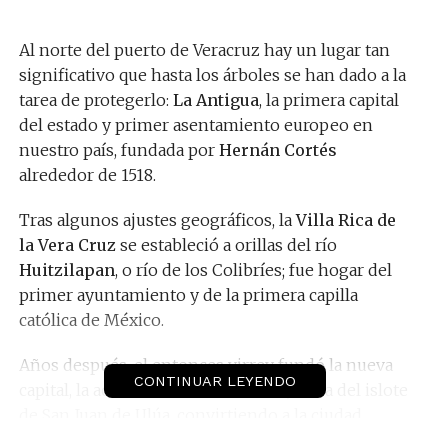
Al norte del puerto de Veracruz hay un lugar tan
significativo que hasta los árboles se han dado a la
tarea de protegerlo:
La Antigua
, la primera capital
del estado y primer asentamiento europeo en
nuestro país, fundada por
Hernán Cortés
alrededor de 1518.
Tras algunos ajustes geográficos, la
Villa Rica de
la Vera Cruz
se estableció a orillas del río
Huitzilapan
, o río de los Colibríes; fue hogar del
primer ayuntamiento y de la primera capilla
católica de México.
Años después, el entonces virrey fundó la nueva
CONTINUAR LEYENDO
capital, la actual ciudad de Veracruz, cerca del islote
de San Juan de Ulúa, convirtiendo a la ciudad
original en simplemente, “La Antigua”.