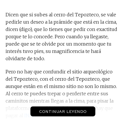
Dicen que si subes al cerro del Tepozteco, se vale
pedirle un deseo a la prámide que está en la cima,
dicen (digo), que lo tienes que pedir con exactitud
porque te lo concede. Pero cuando ya llegaste,
puede que se te olvide por un momento que tu
interés tuvo pies, su magnificencia te hará
olvidarte de todo.
Pero no hay que confundir el sitio arqueológico
del Tepozteco, con el cerro del Tepozteco, que
aunque están en el mismo sitio no son lo mismo.
Al cerro te puedes trepar o perderte entre sus
caminitos mientras llegas a la cima, para pisar la
plataforma arqueológica del Tepozteco, hay que
CONTINUAR LEYENDO
pagar al
INAH
.
El cerro de Tepozteco es
Área Natural