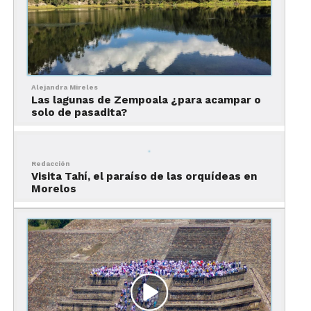
Alejandra Mireles
Las lagunas de Zempoala ¿para acampar o
solo de pasadita?
Redacción
Visita Tahí, el paraíso de las orquídeas en
Morelos
¿Cómo llegar al cerro del
Tepozteco?
Para llegar al cerro del Tepozteco primero tienes
que llegar a
Tepoztlán
, hermoso pueblo mágico