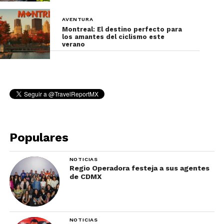
Además, el camino no tiene barandales, por lo que
AVENTURA
Montreal: El destino perfecto para
subir con cuidado es básico.
los amantes del ciclismo este
verano
Populares
NOTICIAS
Regio Operadora festeja a sus agentes
de CDMX
Tips básicos para valientes
NOTICIAS