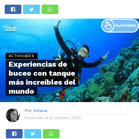
ACTIVIDADES
Experiencias de
buceo con tanque
más increíbles del
mundo
Por
Aitana
Publicado el
6 octubre, 2025