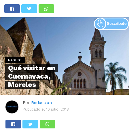
MÉXICO
Qué visitar en
Cuernavaca,
Morelos
Por
Redacción
Publicado el
10 julio, 2018