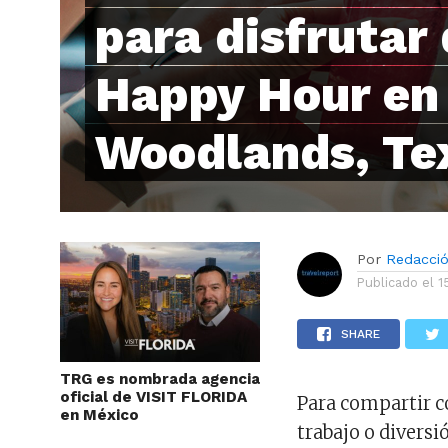
para disfrutar 
Happy Hour en
Woodlands, Te
Por
Redacci
Publicado el
1
SHARE
TRG es nombrada agencia
oficial de VISIT FLORIDA
Para compartir c
en México
trabajo o divers