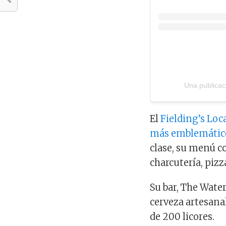
El
Fielding’s Loc
más emblemátic
clase, su menú co
charcutería, pizza
Su bar, The Wate
cerveza artesana
de 200 licores.