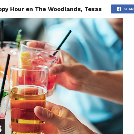
appy Hour en The Woodlands, Texas
LOS
REVIEWS
EVENTOS
GASTRONOMÍA
NOTICIAS
SHAR
s