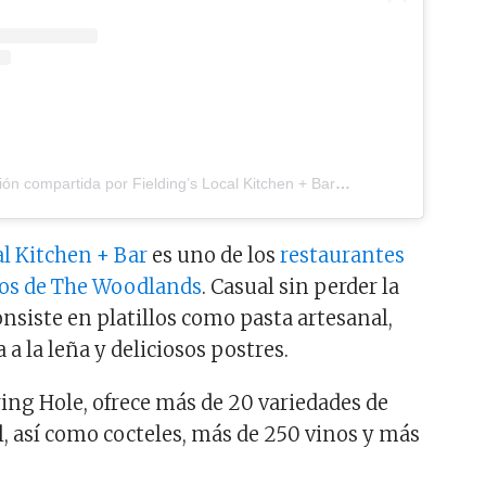
Una publicación compartida por Fielding’s Local Kitchen + Bar (@fieldingslocal)
el
4
al Kitchen + Bar
es uno de los
restaurantes
os de The Woodlands
. Casual sin perder la
nsiste en platillos como pasta artesanal,
 a la leña y deliciosos postres.
ring Hole, ofrece más de 20 variedades de
l, así como cocteles, más de 250 vinos y más