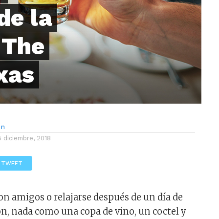
de la
 The
xas
ón
5 diciembre, 2018
TWEET
on amigos o relajarse después de un día de
ión, nada como una copa de vino, un coctel y