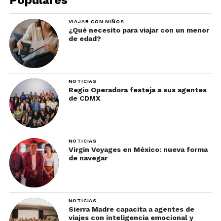
Populares
VIAJAR CON NIÑOS
¿Qué necesito para viajar con un menor
de edad?
NOTICIAS
Regio Operadora festeja a sus agentes
de CDMX
Foto: Olive Oil
Olive Oil
, en el cercano Springs, es un restaurante
NOTICIAS
familiar de comida griega, nombrado como uno de
Virgin Voyages en México: nueva forma
los mejores de la región. Su cocina es fresca y
de navegar
auténtica, preparada por chefs con un alto nivel
técnico. Algunos de los platos que puedes pedir
son los platones para compartir con moussaka,
NOTICIAS
hojas de parra rellenas, pays de espinaca y queso;
Sierra Madre capacita a agentes de
viajes con inteligencia emocional y
zucchinis asados, papas rostizadas y mucho más.