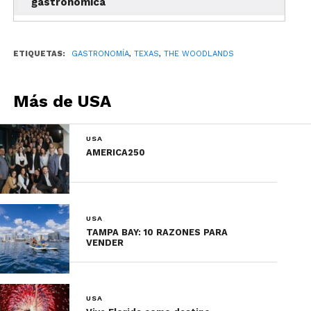
gastronómica
The Republic Grille
ETIQUETAS:
GASTRONOMÍA
,
TEXAS
,
THE WOODLANDS
Más de USA
USA
AMERICA250
USA
TAMPA BAY: 10 RAZONES PARA
VENDER
Foto: Republic Grille
Ambientado como el Hill Country,
The Republic
USA
Grille
ofrece una mezcla de cocina texana y