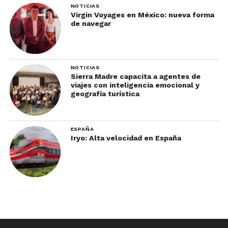
Lake Tahoe, California y
NOTICIAS
Virgin Voyages en México: nueva forma
Nevada
de navegar
NOTICIAS
Sierra Madre capacita a agentes de
viajes con inteligencia emocional y
geografía turística
ESPAÑA
Iryo: Alta velocidad en España
Lake Tahoe
es un destino que vale la pena visitar
todo el año, pero que cobra un encanto especial en
la temporada invernal. Tiene varios resorts de
esquí para elegir:
Heavenly, Kirkwood, Squaw
Valley, Mt. Rose-Ski Tahoe, Sierra-at-Tahoe y
Northstar California
. Cada uno tiene una