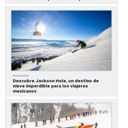
Tip: Evita ir a Aspen al principio de la temporada, ya
que puede haber poca nieve y el terreno puede ser
rocoso.
Jackson Hole, Wyoming
Redacción
Descubre Jackson Hole, un destino de
nieve imperdible para los viajeros
mexicanos
Otro imperdible en las listas de los mejores
destinos para esquiar en Estados Unidos,
Jackson