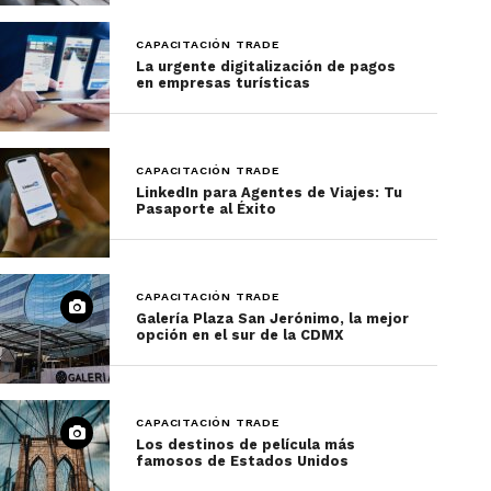
Telluride, Colorado
CAPACITACIÓN TRADE
La urgente digitalización de pagos
en empresas turísticas
CAPACITACIÓN TRADE
LinkedIn para Agentes de Viajes: Tu
Pasaporte al Éxito
CAPACITACIÓN TRADE
Telluride
, en Colorado, es uno de los sitios más
Galería Plaza San Jerónimo, la mejor
opción en el sur de la CDMX
hermosos donde esquiar en Estados Unidos.
Tiene más de 800 hectáreas y alrededor de
150
senderos
para elegir, así como impresionantes
descensos y nieve polvo tipo “
Champagne
”.
CAPACITACIÓN TRADE
Los destinos de película más
famosos de Estados Unidos
Es ideal tanto para familias como para expertos,