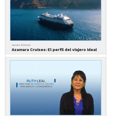
Jesús Alonso
Azamara Cruises: El perfil del viajero ideal
Otro de los beneficios de este proyecto es la
diversificación de mercados, pues estas naviera
europeas traerían viajeros del Viejo Continente, lo
que permitirá que la isla no siga dependiendo del
turista estadounidense, mercado que, por cierto,
actualmente representa prácticamente el 80% de
los turistas internacionales que visitan la Cozumel.
Cabe destacar que la importancia de que los
viajeros pernocten en la isla es la derrama, pues
un cruceristas gasta en promedio 50 dólares,