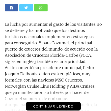
La lucha por aumentar el gasto de los visitantes no
se detiene y ha motivado que los destinos
turísticos nacionales implementen estrategias
para conseguirlo. Y para Cozumel, el principal
puerto de cruceros del mundo, de acuerdo con la
Asociación de Cruceros Florida-Caribe (FCCA,
siglas en inglés), también es una prioridad.
Así lo comentó su presidente municipal, Pedro
Joaquín Delbouis, quien está en pláticas, muy
formales, con las navieras MSC Cruceros,
Norwegian Cruise Line Holding y AIDA Cruises,
que ya manifestaron su interés por hacer de
Cozumel su puerto de embarque.
Aunque pareciera que el tema ya está resuelto, la
CONTINUAR LEYENDO
realidad es que se requiere una inversión de