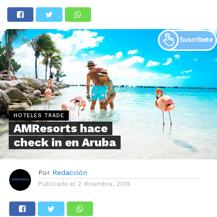
HOTELES TRADE
AMResorts hace
check in en Aruba
Por
Redacción
Publicado el
2 diciembre, 2019