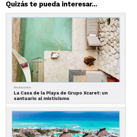
Quizás te pueda interesar...
El nuevo desarrollo contará con una arquitectura
acorde con el paisaje, ofreciendo impresionantes
vistas del Caribe.
Este complejo, solo para adultos, ofrecerá el
exclusivo concepto vacacional
Unlimited-Luxury,
que incluye una oferta gastronómica gourmet a
la carta sin reservaciones.
Redacción
La Casa de la Playa de Grupo Xcaret: un
santuario al misticismo