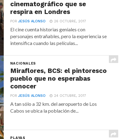
cinematográfico que se
respira en Londres
POR
JESÚS ALONSO
26 OCTUBRE, 2017
El cine cuenta historias geniales con
personajes entrañables, pero la experiencia se
intensifica cuando las películas...
NACIONALES
Miraflores, BCS: el pintoresco
pueblo que no esperabas
conocer
POR
JESÚS ALONSO
24 OCTUBRE, 2017
A tan sólo a 32 km. del aeropuerto de Los
Cabos se ubica la población de...
PLAYAS