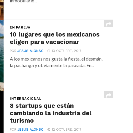
inmobiliario...
EN PAREJA
10 lugares que los mexicanos
eligen para vacacionar
POR
JESÚS ALONSO
13 OCTUBRE, 2017
A los mexicanos nos gusta la fiesta, el desmán,
la pachanga y obviamente la paseada. En...
INTERNACIONAL
8 startups que están
cambiando la industria del
turismo
POR
JESÚS ALONSO
12 OCTUBRE, 2017