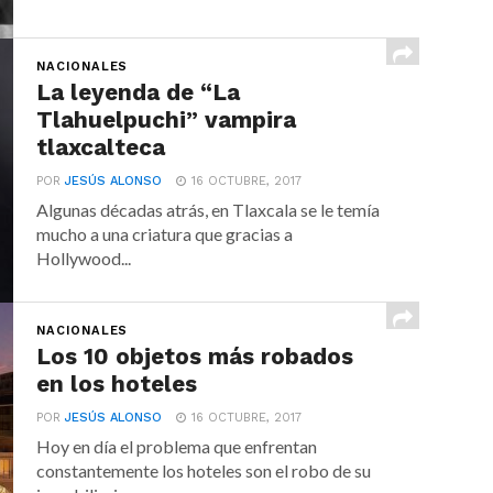
NACIONALES
La leyenda de “La
Tlahuelpuchi” vampira
tlaxcalteca
POR
JESÚS ALONSO
16 OCTUBRE, 2017
Algunas décadas atrás, en Tlaxcala se le temía
mucho a una criatura que gracias a
Hollywood...
NACIONALES
Los 10 objetos más robados
en los hoteles
POR
JESÚS ALONSO
16 OCTUBRE, 2017
Hoy en día el problema que enfrentan
constantemente los hoteles son el robo de su