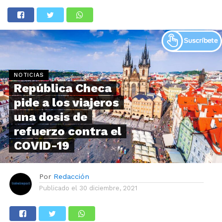
NOTICIAS
República Checa
pide a los viajeros
una dosis de
refuerzo contra el
COVID-19
Por
Redacción
Publicado el
30 diciembre, 2021