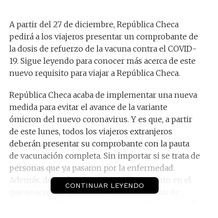
A partir del 27 de diciembre, República Checa
pedirá a los viajeros presentar un comprobante de
la dosis de refuerzo de la vacuna contra el COVID-
19. Sigue leyendo para conocer más acerca de este
nuevo requisito para viajar a República Checa.
República Checa acaba de implementar una nueva
medida para evitar el avance de la variante
ómicron del nuevo coronavirus. Y es que, a partir
de este lunes, todos los viajeros extranjeros
deberán presentar su comprobante con la pauta
de vacunación completa. Sin importar si se trata de
personas que ya pasaron por la enfermedad.
Además, deberán presentar un documento en el
CONTINUAR LEYENDO
que se acredite que han recibido una dosis de
refuerzo; es decir, tercera dosis para las vacunas de
dos dosis como Pfizer, Moderna y AstraZeneca, y