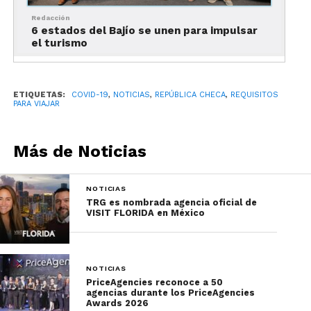
familia.
Redacción
6 estados del Bajío se unen para impulsar
Finalmente, los viajeros deben tener presente que
el turismo
dentro del país, deberán utilizar el cubrebocas en
tiendas, restaurantes, museos, transporte público,
y en el aeropuerto. Solamente se puede utilizar
ETIQUETAS:
COVID-19
,
NOTICIAS
,
REPÚBLICA CHECA
,
REQUISITOS
una mascarilla de tela cuando se coloca junto a
PARA VIAJAR
otras dos capas de protección. Por eso, es mejor
utilizar las mascarilla tipo N95 y FFP2.
Más de Noticias
Para más información sobre los requisitos para
viajar a República Checa, visita
este enlace
.
NOTICIAS
TRG es nombrada agencia oficial de
VISIT FLORIDA en México
Ahora que ya conoces los requisitos para entrar a
República Checa, te invitamos a
conocer
las
actividades y experiencias imperdibles de este
destino.
NOTICIAS
PriceAgencies reconoce a 50
agencias durante los PriceAgencies
Awards 2026