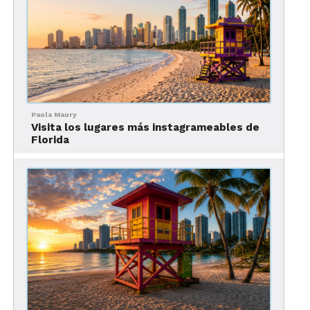
Level Pinball en Hillsboro. Ubicado a poca
distancia en automóvil del centro de Portland, este
bolsillo de nostalgia alberga una de las salas de
juego más grandes del mundo. Encontrarás más
de 400 juegos de pinball y arcade con un
equilibrio entre versiones antiguas y modernas.
Espere favoritos icónicos de Donkey Kong y
Paola Maury
Frogger a Pacman y Pengo. Todos los juegos son
Visita los lugares más instagrameables de
Florida
gratis por una entrada de tarifa plana de $20 por
persona. La decoración retro también se deleita
con juguetes antiguos y loncheras, Autumn in the
Columbia River Gorge es hermosa con follaje
dorado y parches de calabazas vibrantes.
Aún mejor, Mt. Hood Railroad ofrece una forma
nueva e inmersiva de experimentar la región.
Reserve una de sus bicicletas de riel para dos
personas hechas a medida y pedalee en el