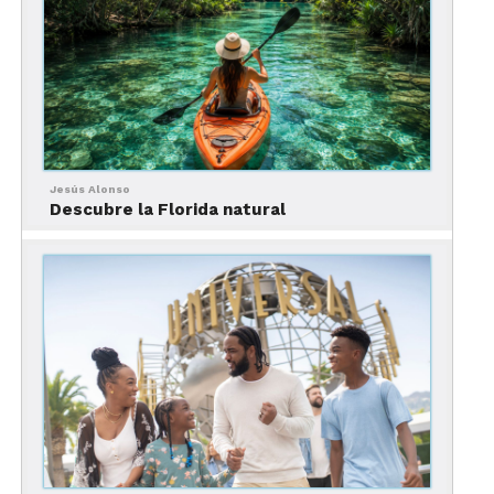
en tren se ofrece del 15 de julio al 15 de octubre y
los viajes en tren se realizan desde abril hasta el
29 de octubre, con un tren navideño ofrecido del
17 de noviembre al 28 de diciembre).
Para más información sobre las novedades de
Oregón, visita su
sitio oficial
.
Jesús Alonso
Descubre la Florida natural