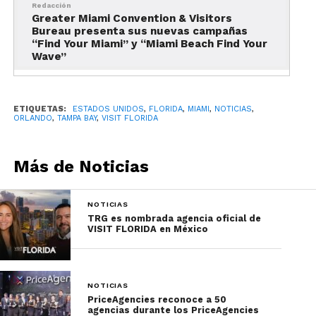
a visitantes de todo el mundo a nuestro gran
Redacción
Greater Miami Convention & Visitors
estado”.
Bureau presenta sus nuevas campañas
“Find Your Miami” y “Miami Beach Find Your
Wave”
ETIQUETAS:
ESTADOS UNIDOS
,
FLORIDA
,
MIAMI
,
NOTICIAS
,
ORLANDO
,
TAMPA BAY
,
VISIT FLORIDA
Más de Noticias
VISIT FLORIDA quiere que el mensaje llegue al
NOTICIAS
TRG es nombrada agencia oficial de
público de que “el sol brilla en Florida” y que
VISIT FLORIDA en México
reservar un viaje ahora es tan buen momento
como siempre. Para obtener más información
sobre los diversos destinos de Florida y cómo
NOTICIAS
apoyar los esfuerzos turísticos en el estado, haga
PriceAgencies reconoce a 50
clic en
VISITA FLORIDA.com
.
agencias durante los PriceAgencies