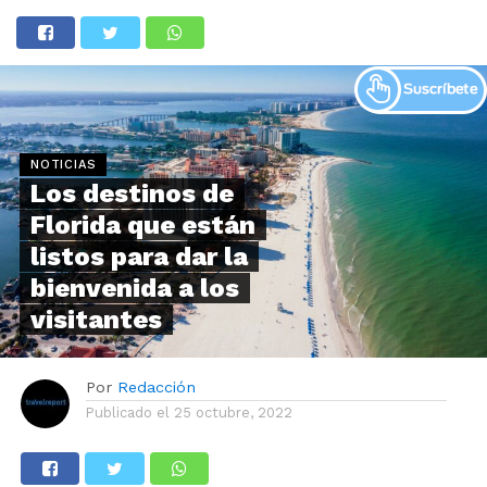
NOTICIAS
Los destinos de
Florida que están
listos para dar la
bienvenida a los
visitantes
Por
Redacción
Publicado el
25 octubre, 2022