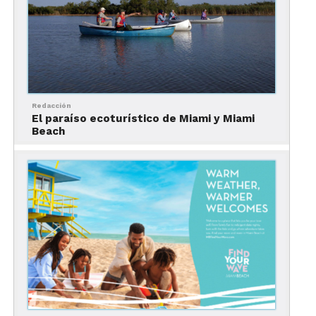
Redacción
El paraíso ecoturístico de Miami y Miami
Beach
Dana Young, presidenta y directora ejecutiva de
VISIT FLORIDA dijo: “El turismo es el principal
impulsor económico de Florida y VISIT FLORIDA
se compromete a salvaguardar nuestra industria.
Nuestros programas de marketing ayudarán a
proteger la marca turística de Florida y
demostrarán a los visitantes que Florida ofrece
infinitas opciones de vacaciones. Agradecemos el
liderazgo y el apoyo del gobernador DeSantis al
lanzar esta nueva e innovadora campaña e invitar