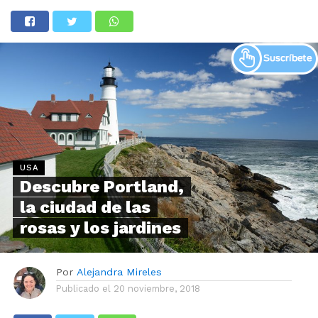
USA
Descubre Portland,
la ciudad de las
rosas y los jardines
Por
Alejandra Mireles
Publicado el
20 noviembre, 2018