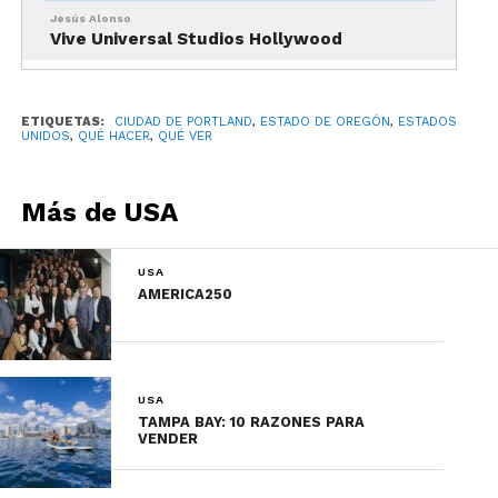
restaurantes de tendencia
.
Jesús Alonso
Vive Universal Studios Hollywood
ETIQUETAS:
CIUDAD DE PORTLAND
,
ESTADO DE OREGÓN
,
ESTADOS
UNIDOS
,
QUÉ HACER
,
QUÉ VER
Más de USA
USA
AMERICA250
Foto: Explore The Pearl
USA
Old Town Chinatown, el
TAMPA BAY: 10 RAZONES PARA
VENDER
distrito del entretenimiento