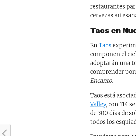
restaurantes par
cervezas artesana
Taos en Nu
En
Taos
experime
componen el cie
adoptarán una to
comprender porq
Encanto
.
Taos está asoci
Valley
, con 114 
de 300 días de so
todos los esquia