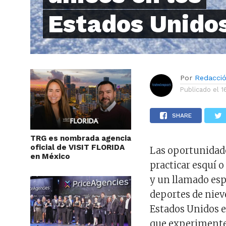
Estados Unido
Por
Redacci
Publicado el
1
SHARE
TRG es nombrada agencia
oficial de VISIT FLORIDA
Las oportunidade
en México
practicar esquí 
y un llamado espe
deportes de niev
Estados Unidos e
que experimentes