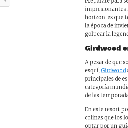
Prepárate para s
impresionantes 
horizontes que t
la época de invie
golpear la legend
Girdwood e
A pesar de que s
esquí,
Girdwood
principales de e
categoría mundia
de las temporada
En este resort p
colinas que los l
optar por un guí