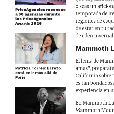
o seas un aficion
PriceAgencies reconoce
temporada de in
a 50 agencias durante
los PriceAgencies
regiones de esqu
Awards 2026
de estar en tu r
de edén invernal
Mammoth La
El lema de Mammo
amas”, prepárate 
Patricia Torres: El reto
está en ir más allá de
California sobre
París
es tan bondadosa
experiencia en 
En Mammoth Lake
Mammoth Mountai