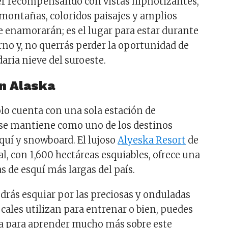
er recompensando con vistas hipnotizantes,
montañas, coloridos paisajes y amplios
e enamorarán; es el lugar para estar durante
rno y, no querrás perder la oportunidad de
aria nieve del suroeste.
n Alaska
olo cuenta con una sola estación de
se mantiene como uno de los destinos
squí y snowboard. El lujoso
Alyeska Resort
de
l, con 1,600 hectáreas esquiables, ofrece una
s de esquí más largas del país.
odrás esquiar por las preciosas y onduladas
ocales utilizan para entrenar o bien, puedes
a para aprender mucho más sobre este