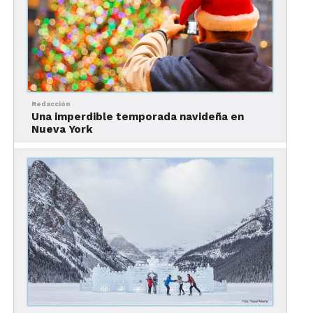
con cero emisiones, el fomento del uso de
bicicletas, entre otros puntos más ambiciosos.
Todo esto con el objetivo de convertirse en un
destino turístico 100% responsable ecológica y
socialmente en 2030.
Redacción
Una imperdible temporada navideña en
Nueva York
A la vez, en una interesante presentación, Megan
Collins presentó algunas de las principales
razones por las que Park City es un destino muy