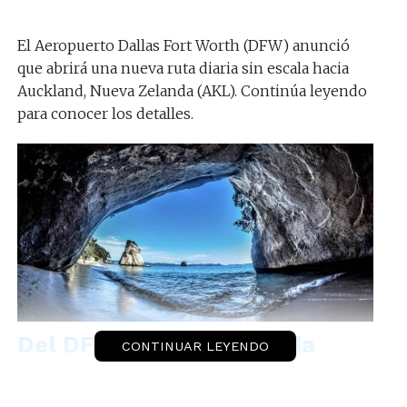
El Aeropuerto Dallas Fort Worth (DFW) anunció
que abrirá una nueva ruta diaria sin escala hacia
Auckland, Nueva Zelanda (AKL). Continúa leyendo
para conocer los detalles.
Del DFW a Nueva Zelanda
CONTINUAR LEYENDO
El DFW agregará un nuevo servicio rumbo al sur