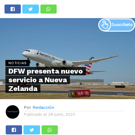
NOTICIAS
DFW presenta nuevo
servicio a Nueva
Zelanda
Por
Redacción
Publicado el
28 junio, 2022