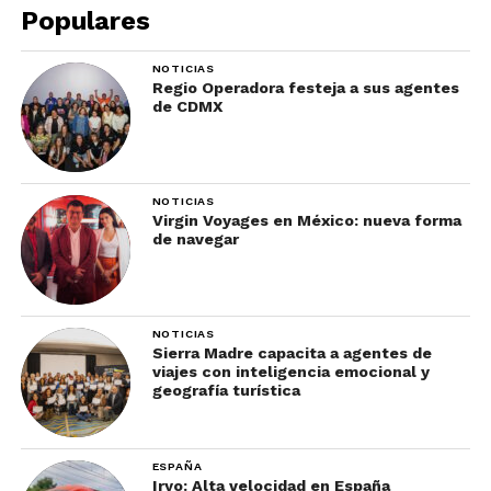
Populares
Para más información y poder acceder a los
NOTICIAS
Catálogos de Bodas Tradicionales, visita
este
Regio Operadora festeja a sus agentes
enlace.
de CDMX
Suscríbete en
nuestro boletín
para recibir las
mejores recomendaciones de destinos,
NOTICIAS
atracciones y productos turísticos.
Virgin Voyages en México: nueva forma
de navegar
NOTICIAS
Sierra Madre capacita a agentes de
viajes con inteligencia emocional y
geografía turística
ESPAÑA
Iryo: Alta velocidad en España