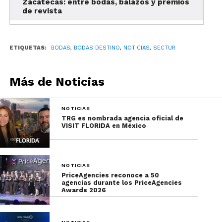
Zacatecas: entre bodas, balazos y premios
de revista
ETIQUETAS:
BODAS
,
BODAS DESTINO
,
NOTICIAS
,
SECTUR
Más de Noticias
NOTICIAS
Al respecto, el Secretario agregó que las bodas son
TRG es nombrada agencia oficial de
VISIT FLORIDA en México
“capaces de satisfacer las necesidades y gustos de
cada pareja”, especialmente de las parejas de las
nuevas generaciones que se encuentran en busca
de celebraciones con experiencias inolvidables,
NOTICIAS
PriceAgencies reconoce a 50
como son aquellas que siguen las tradiciones
agencias durante los PriceAgencies
ancestrales.
Awards 2026
Cabe destacar que los Catálogos de Bodas