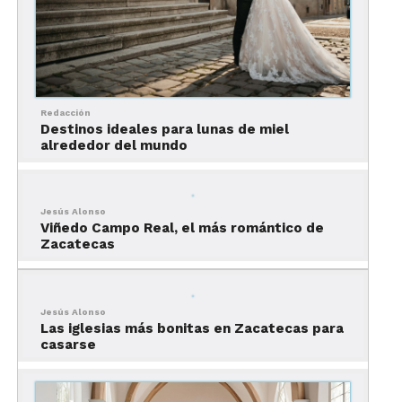
“Las bodas
tradicionales son
Redacción
Destinos ideales para lunas de miel
significativas para los
alrededor del mundo
destinos turísticos de
México, ya que a través
Jesús Alonso
de ellas se rescata la
Viñedo Campo Real, el más romántico de
Zacatecas
singularidad de las
comunidades locales,
Jesús Alonso
las etnias vivas y los
Las iglesias más bonitas en Zacatecas para
casarse
pueblos originarios que
conforman la diversidad