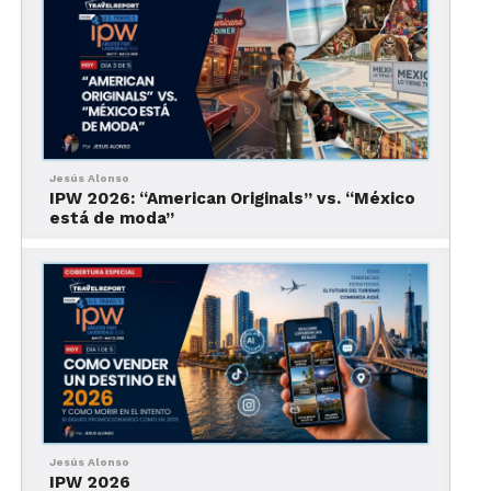
¿Dónde está Puerto
Peñasco?
Jesús Alonso
IPW 2026: “American Originals” vs. “México
está de moda”
¿Te vas a dejar conquistar por Puerto Peñasco?
Se localiza al
noroeste
de Sonora
. Si googleas,
Jesús Alonso
IPW 2026
verás que está en la que podríamos decir que es un