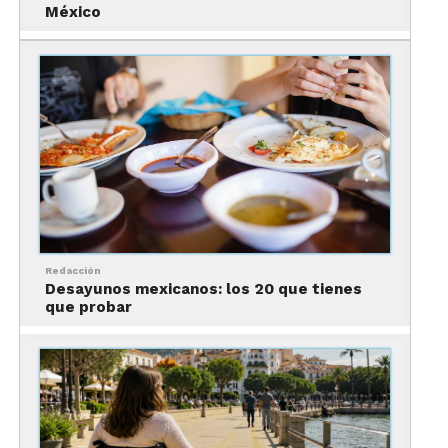
gran protagonista
México
Redacción
Desayunos mexicanos: los 20 que tienes
que probar