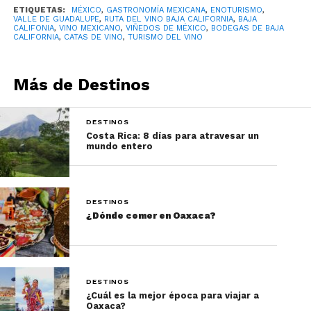
Lo que todas tienen en común es la capacidad de
ETIQUETAS:
MÉXICO
,
GASTRONOMÍA MEXICANA
,
ENOTURISMO
,
VALLE DE GUADALUPE
,
RUTA DEL VINO BAJA CALIFORNIA
,
BAJA
transmitir la esencia de Baja California a través de
CALIFONIA
,
VINO MEXICANO
,
VIÑEDOS DE MÉXICO
,
BODEGAS DE BAJA
CALIFORNIA
,
CATAS DE VINO
,
TURISMO DEL VINO
sus vinos.
Una experiencia para
Más de Destinos
expertos y principiantes
DESTINOS
Costa Rica: 8 días para atravesar un
Uno de los grandes atractivos de la Ruta del Vino
mundo entero
es que no es necesario ser un conocedor para
disfrutarla.
DESTINOS
¿Dónde comer en Oaxaca?
DESTINOS
¿Cuál es la mejor época para viajar a
Oaxaca?