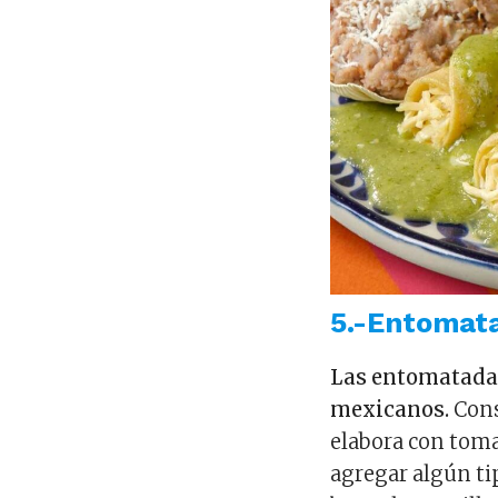
5.-Entomat
Las entomatadas
mexicanos.
Cons
elabora con tomat
agregar algún tip