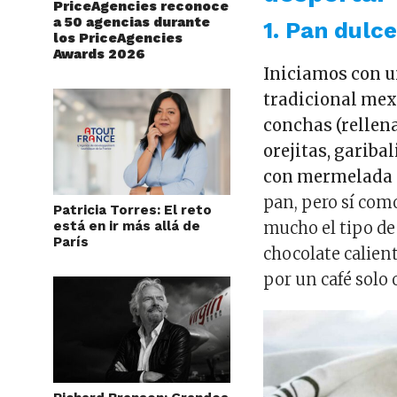
PriceAgencies reconoce
a 50 agencias durante
1. Pan dulc
los PriceAgencies
Awards 2026
Iniciamos con u
tradicional mexi
conchas (rellen
orejitas, garibal
con mermelada 
pan, pero sí com
Patricia Torres: El reto
está en ir más allá de
mucho el tipo de
París
chocolate calient
por un café solo 