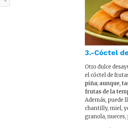
3.-Cóctel d
Otro dulce desay
el cóctel de fruta
piña; aunque, t
frutas de la te
Además, puede ll
chantilly, miel,
granola, nueces, 