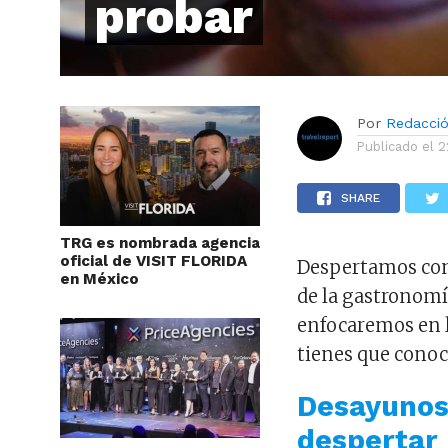
probar
Por
Redacci
Publicado el
2
SHARE
TRG es nombrada agencia
oficial de VISIT FLORIDA
Despertamos con
en México
de la gastronomí
enfocaremos en 
tienes que conoc
Desayunos
despertar