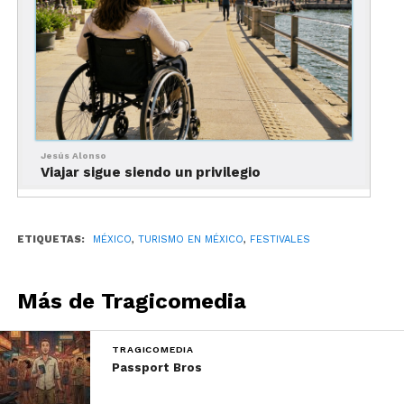
El evento ya es internacional…
en PDF.
Jesús Alonso
Viajar sigue siendo un privilegio
ETIQUETAS:
MÉXICO
,
TURISMO EN MÉXICO
,
FESTIVALES
El protagonista real
Más de Tragicomedia
Seamos claros.
TRAGICOMEDIA
Passport Bros
El festival no es el centro.