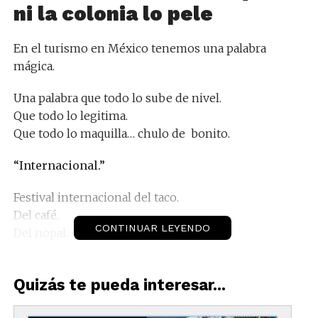
ni la colonia lo pele
En el turismo en México tenemos una palabra
mágica.
Una palabra que todo lo sube de nivel.
Que todo lo legitima.
Que todo lo maquilla… chulo de bonito.
“Internacional.”
Festival internacional del taco.
Del café.
CONTINUAR LEYENDO
Del nopal.
Del nahual
Quizás te pueda interesar...
Internacional…
aunque el invitado más lejano venga de la colonia