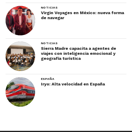
Uno preguntando:
NOTICIAS
“¿y aquí qué hay?”
Virgin Voyages en México: nueva forma
de navegar
Y la respuesta de siempre:
“Al rato se pone bueno.”
NOTICIAS
Sierra Madre capacita a agentes de
Claro.
viajes con inteligencia emocional y
geografía turística
ESPAÑA
Iryo: Alta velocidad en España