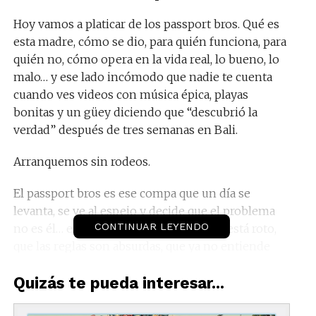
Hoy vamos a platicar de los passport bros. Qué es
esta madre, cómo se dio, para quién funciona, para
quién no, cómo opera en la vida real, lo bueno, lo
malo… y ese lado incómodo que nadie te cuenta
cuando ves videos con música épica, playas
bonitas y un güey diciendo que “descubrió la
verdad” después de tres semanas en Bali.
Arranquemos sin rodeos.
El passport bros es ese compa que un día se
levanta, se ve al espejo y decide que el problema
CONTINUAR LEYENDO
no es él… es todo su país. Que el dating está roto,
que las reglas son absurdas, que ya no entiende
qué quiere la gente.
Quizás te pueda interesar...
Y entonces, en lugar de ir a terapia, hace algo más
emocionante: se compra un boleto de avión.