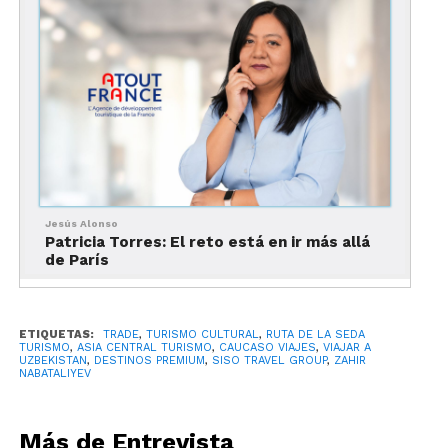
operador receptivo especializado en Asia Central y
el Cáucaso, con oficinas propias en Georgia,
Azerbaiyán y Uzbekistán. Conversamos con él
sobre el enorme potencial de la región para el
mercado mexicano.
Travel Report: Zahir, ¿por
qué dices que esta región
es el siguiente gran
Jesús Alonso
Patricia Torres: El reto está en ir más allá
descubrimiento?
de París
Zahir Nabataliyev:
ETIQUETAS:
TRADE
,
TURISMO CULTURAL
,
RUTA DE LA SEDA
“La Ruta de la Seda y el
TURISMO
,
ASIA CENTRAL TURISMO
,
CAUCASO VIAJES
,
VIAJAR A
UZBEKISTAN
,
DESTINOS PREMIUM
,
SISO TRAVEL GROUP
,
ZAHIR
NABATALIYEV
Cáucaso son el
siguiente gran
Más de Entrevista