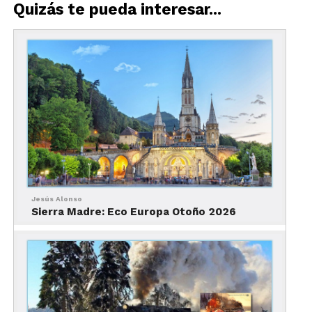
Quizás te pueda interesar...
posicionarse silenciosamente entre los viajeros
más sofisticados del mundo: la Ruta de la Seda y el
Cáucaso. Destinos como Uzbekistán, Azerbaiyán,
Georgia y Armenia están despertando el interés
de agencias especializadas y viajeros culturales
que buscan autenticidad, historia y experiencias
diferentes.
Jesús Alonso
Sierra Madre: Eco Europa Otoño 2026