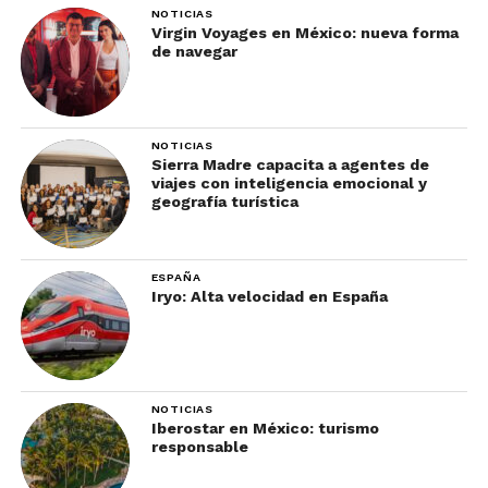
NOTICIAS
Virgin Voyages en México: nueva forma
TR: ¿Por qué Asia Central y
de navegar
el Cáucaso están creciendo
tanto?
NOTICIAS
Sierra Madre capacita a agentes de
viajes con inteligencia emocional y
ZN:
La respuesta es simple: autenticidad.
geografía turística
“Muchos viajeros
mexicanos ya conocen
ESPAÑA
Iryo: Alta velocidad en España
Europa. Hoy buscan algo
nuevo, diferente y más
auténtico.”
NOTICIAS
Iberostar en México: turismo
responsable
La región combina: