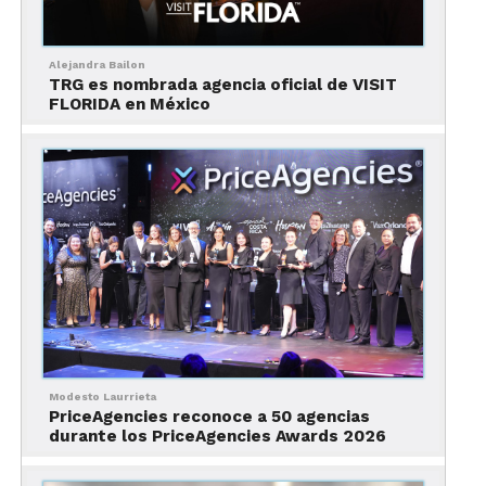
Alejandra Bailon
TRG es nombrada agencia oficial de VISIT
FLORIDA en México
Mira nuestro video
Modesto Laurrieta
PriceAgencies reconoce a 50 agencias
Detrás de esta apuesta se encuentra Zahir
durante los PriceAgencies Awards 2026
Nabataliyev, CEO & Founder de SISO Travel Group,