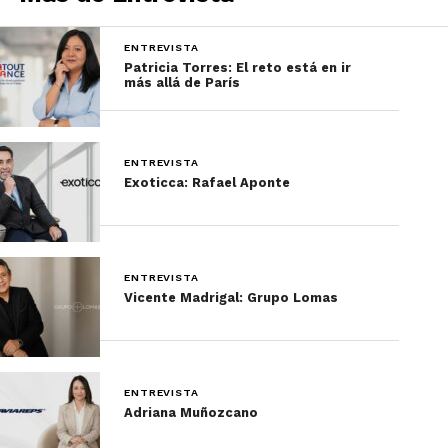
descubrimiento para el
viajero mexicano.”
ENTREVISTA
Patricia Torres: El reto está en ir
más allá de París
TR: ¿Cómo nace SISO
Travel Group?
ENTREVISTA
Exoticca: Rafael Aponte
ZN:
“Fundamos SISO
Travel Group en 2013
con la idea de acercar la
ENTREVISTA
Ruta de la Seda y el
Vicente Madrigal: Grupo Lomas
Cáucaso al mercado
internacional.”
ENTREVISTA
Adriana Muñozcano
Hoy contamos con oficinas propias en: