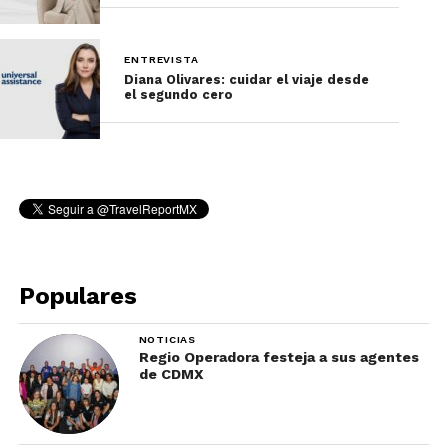
Georgia
ENTREVISTA
Azerbaiyán
Diana Olivares: cuidar el viaje desde
el segundo cero
Uzbekistán
Dubái
Operamos viajes culturales, de lujo, aventura y
salidas garantizadas para agencias y operadores
turísticos de Latinoamérica y Europa.
Populares
“Nos especializamos en
experiencias auténticas,
NOTICIAS
Regio Operadora festeja a sus agentes
con operación propia y
de CDMX
atención en español
24/7.”