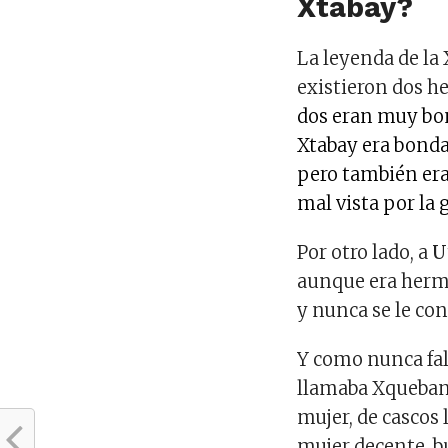
Xtabay?
La leyenda de la
existieron dos 
dos eran muy bon
Xtabay era bonda
pero también era
mal vista por la 
Por otro lado, a
U
aunque era herm
y nunca se le co
Y como nunca fal
llamaba Xqueban,
mujer, de cascos 
mujer decente, b