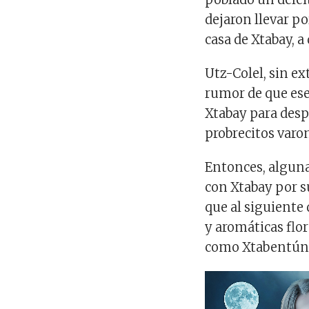
dejaron llevar po
casa de Xtabay, 
Utz-Colel, sin ex
rumor de que ese
Xtabay para desp
probrecitos varo
Entonces, alguna
con Xtabay por s
que al siguiente
y aromáticas flo
como Xtabentún, 