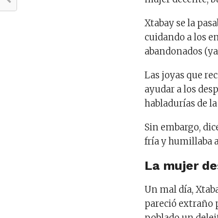
Xtabay se la pas
cuidando a los e
abandonados (ya
Las joyas que re
ayudar a los desp
habladurías de la
Sin embargo, dice
fría y humillaba 
La mujer d
Un mal día, Xtaba
pareció extraño 
poblado un delei