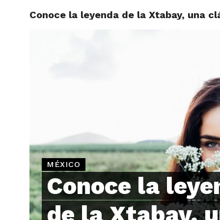
Conoce la leyenda de la Xtabay, una cl
ARTÍCU
MÉXICO
Conoce la leye
de la Xtabay, 