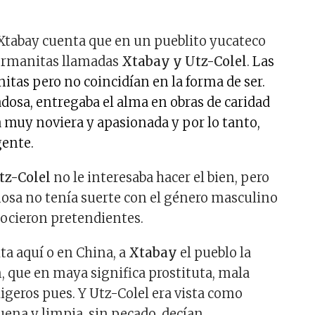
 Xtabay cuenta que en un pueblito yucateco
hermanitas llamadas
Xtabay y Utz-Colel
.
Las
itas pero no coincidían en la forma de ser.
dosa, entregaba el alma en obras de caridad
 muy noviera y apasionada y por lo tanto,
gente.
tz-Colel
no le interesaba hacer el bien, pero
osa no tenía suerte con el género masculino
nocieron pretendientes.
ta aquí o en China, a
Xtabay
el pueblo la
 que en maya significa prostituta, mala
ligeros pues. Y Utz-Colel era vista como
uena y limpia, sin pecado, decían.