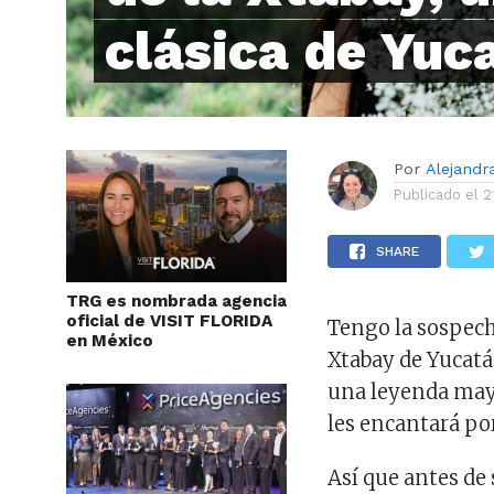
clásica de Yuc
Por
Alejandr
Publicado el
2
SHARE
TRG es nombrada agencia
oficial de VISIT FLORIDA
Tengo la sospech
en México
Xtabay de Yucatán
una leyenda maya
les encantará po
Así que antes de 