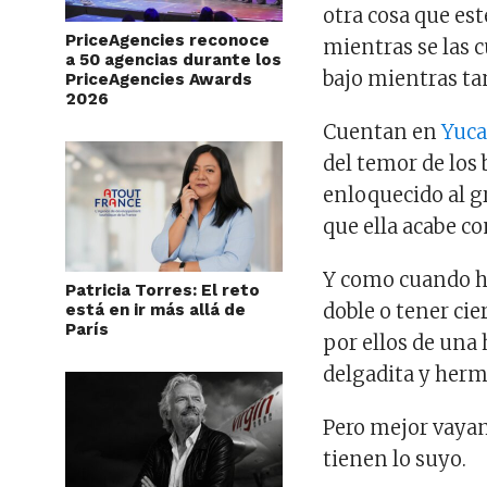
otra cosa que es
PriceAgencies reconoce
mientras se las 
a 50 agencias durante los
bajo mientras ta
PriceAgencies Awards
2026
Cuentan en
Yuc
del temor de los
enloquecido al gr
que ella acabe co
Y como cuando h
Patricia Torres: El reto
doble o tener cie
está en ir más allá de
París
por ellos de una
delgadita y hermo
Pero mejor vayam
tienen lo suyo.