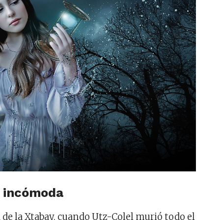
 incómoda
 de la Xtabay, cuando Utz-Colel murió todo el