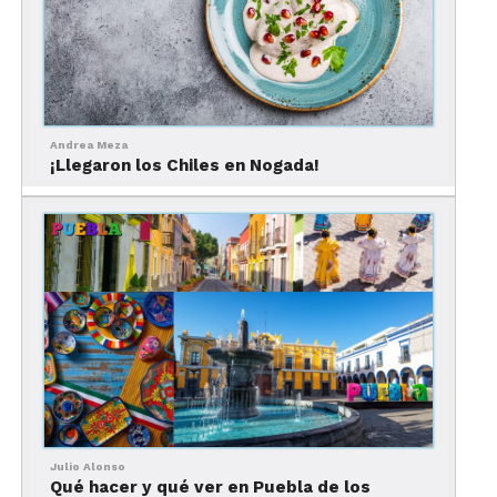
los regalos que debes llevar a casa cuando visites
este limpio y pintoresco pueblo en el que también
abundan los relojes, como el que se localiza en su
plaza principal adornado por flores o en la Fábrica
y Museo Interactivo de los Relojes.
Andrea Meza
¡Llegaron los Chiles en Nogada!
Julio Alonso
Qué hacer y qué ver en Puebla de los