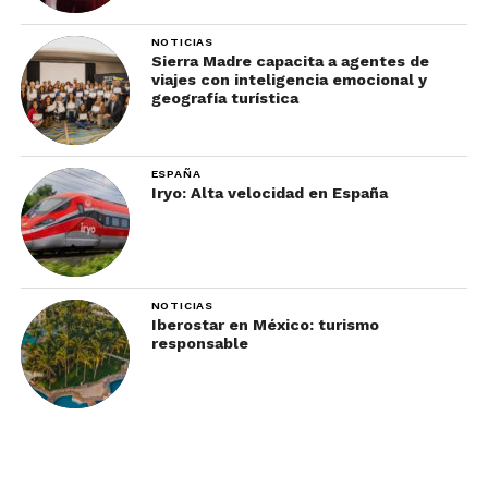
el mercado y escuchar el zapateado del huapango.
NOTICIAS
¿Cuál de estos Pueblos
Sierra Madre capacita a agentes de
viajes con inteligencia emocional y
Mágicos de Puebla
geografía turística
visitarás?
ESPAÑA
Iryo: Alta velocidad en España
NOTICIAS
Iberostar en México: turismo
responsable