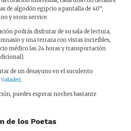
 decoración individual, cada una con detalles
as de algodón egipcio a pantalla de 40”,
no y room service.
ación podrás disfrutar de su sala de lectura,
imnasio y una terraza con vistas increíbles,
icio médico las 24 horas y transportación
dicional).
rutar de un desayuno en el suculento
 Valadez
.
ación, puedes esperar noches bastante
n de los Poetas