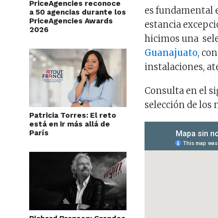
PriceAgencies reconoce
es fundamental e
a 50 agencias durante los
PriceAgencies Awards
estancia excepcio
2026
hicimos una sele
Guanajuato
, co
instalaciones, a
Consulta en el s
selección de los
Patricia Torres: El reto
está en ir más allá de
París