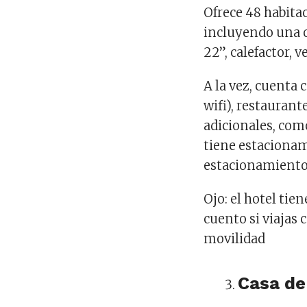
Ofrece 48 habitac
incluyendo una o
22”, calefactor, 
A la vez, cuenta
wifi), restauran
adicionales, como
tiene estacionam
estacionamiento
Ojo: el hotel tie
cuento si viajas
movilidad
Casa de