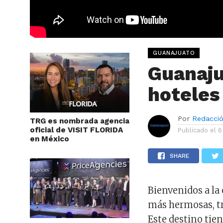
GUANAJUATO
Guanaju
hoteles 
Por
Redacci
TRG es nombrada agencia
oficial de VISIT FLORIDA
Publicado el
6
en México
SHARE
Bienvenidos a la
más hermosas, tr
Este destino tie