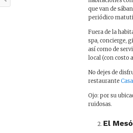
habitaciones con
que van de sában
periódico matuti
Fuera de la habit
spa, concierge, g
así como de serv
local (con costo a
No dejes de disf
restaurante
Casa
Ojo: por su ubic
ruidosas.
El Mesó