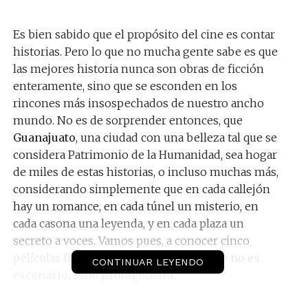
Es bien sabido que el propósito del cine es contar
historias. Pero lo que no mucha gente sabe es que
las mejores historia nunca son obras de ficción
enteramente, sino que se esconden en los
rincones más insospechados de nuestro ancho
mundo. No es de sorprender entonces, que
Guanajuato
, una ciudad con una belleza tal que se
considera Patrimonio de la Humanidad, sea hogar
de miles de estas historias, o incluso muchas más,
considerando simplemente que en cada callejón
hay un romance, en cada túnel un misterio, en
cada casona una leyenda, y en cada plaza un
secreto a voces. Vamos pues, a conocer cinco
películas filmadas en las que Guanajuato
no es
CONTINUAR LEYENDO
escenario, sino protagonista.