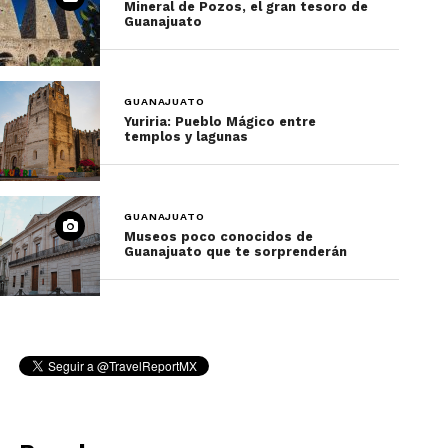
Mineral de Pozos, el gran tesoro de
Guanajuato
Estas son solo algunas películas filmadas en
GUANAJUATO
esta bella ciudad,
Yuriria: Pueblo Mágico entre
ahora ve a encontrar tu propia historia a
templos y lagunas
Guanajuato
GUANAJUATO
Museos poco conocidos de
Guanajuato que te sorprenderán