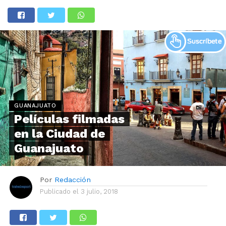
GUANAJUATO
Películas filmadas
en la Ciudad de
Guanajuato
Por
Redacción
Publicado el
3 julio, 2018