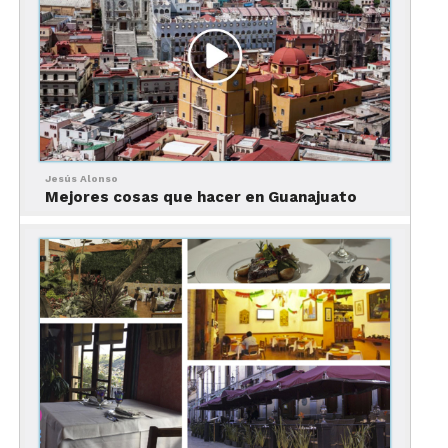
el tráiler
aquí
.
Jesús Alonso
Mejores cosas que hacer en Guanajuato
Películas filmadas en el