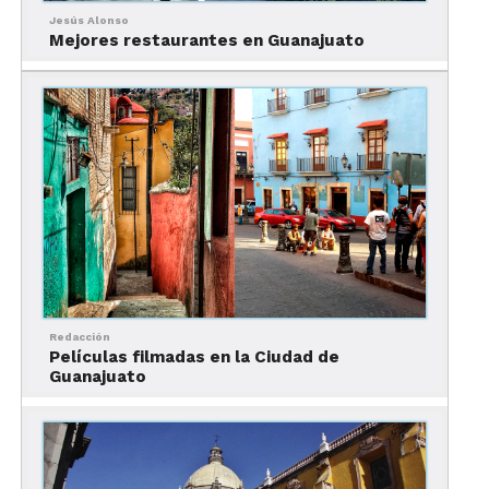
Estado de Guanajuato –
Jesús Alonso
Hidden Moon
Mejores restaurantes en Guanajuato
Luna Escondida
, (2009) es una coproducción
internacional de México-Estados Unidos, dirigida
por Pepe Bojórquez y protagonizada por Wes
Bentley y Ana Serradilla. Filmada mayormente en
la Ciudad de Guanajuato, esta película tuvo como
intención promover los atractivos de la ciudad a
nivel internacional, mostrando desde el
tradicional callejón del beso hasta vistas aéreas del
centro, entre 20 otras locaciones. Puedes ver el
tráiler
aquí
.
Redacción
Películas filmadas en la Ciudad de
Guanajuato