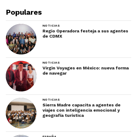
Populares
NOTICIAS
Regio Operadora festeja a sus agentes
de CDMX
NOTICIAS
¿Te gustaría ir a Guanajuato?
¡Conoce más de estos
Virgin Voyages en México: nueva forma
lugares maravillosos!
de navegar
NOTICIAS
Sierra Madre capacita a agentes de
viajes con inteligencia emocional y
geografía turística
ESPAÑA