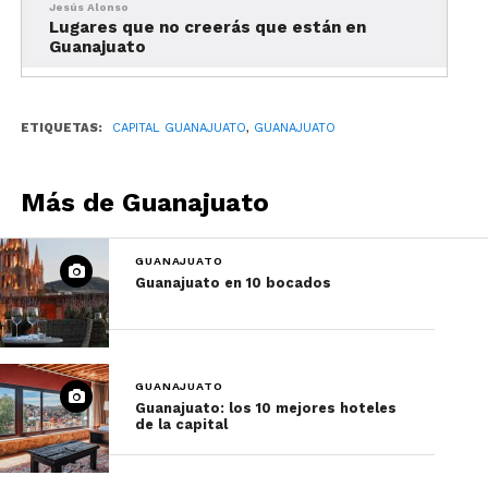
Jesús Alonso
hombre de 70 años que decide inscribirse en la
Lugares que no creerás que están en
Guanajuato
universidad y así cambiar las vidas de muchos.
Esta película fue filmada en Guanajuato capital,
con escenarios como la Universidad de
ETIQUETAS:
CAPITAL GUANAJUATO
,
GUANAJUATO
Guanajuato, la Plaza de San Fernando, el Santo Café
y el Jardín Reforma. Puedes ver el tráiler aquí.
Más de Guanajuato
GUANAJUATO
Guanajuato en 10 bocados
GUANAJUATO
Guanajuato: los 10 mejores hoteles
de la capital