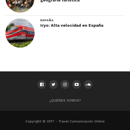
Razones para visitar San Miguel de Allende
ESPAÑA
De su majestuosa parroquia de San Miguel
Iryo: Alta velocidad en España
Arcángel y los preciosos templos e iglesias de la
ciudad a las construcciones centenarias que
embellecen sus calles, sus galerías de arte, sus
museos de clase mundial, sus espacios culturales,
sus sitios históricos y sus fiestas populares, en San
Miguel de Allende la cultura, el arte y la historia se
viven en cada paso.
De su gran oferta, sin embargo, hay algunas visitas
obligadas y razones en sí mismas para visitar San
Miguel de Allende, como la ya mencionada
¿QUIÉNES SOMOS?
parroquia de San Miguel Arcángel, la zona
arqueológica Cañada de la Virgen.
Copyright © 2017 - Travel Comunicación Online
6. Es la puerta de entrada a