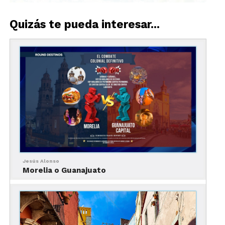
Quizás te pueda interesar...
Razones para visitar San Miguel de Allende
La primera razón para visitar San Miguel de
Allende es por ser una de las mejores ciudades del
mundo. En los últimos años, esta ciudad ha sido
Jesús Alonso
galardonada con un sinfín de reconocimientos,
Morelia o Guanajuato
como “Mejor Ciudad Pequeña del Mundo” de
Condé Nast, o la segunda “Mejor ciudad del
mundo” por los World’s Best Awards.