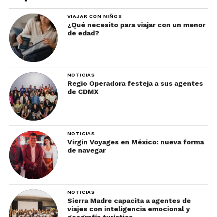
cenar en un sitio exclusivo con inolvidable cocina
VIAJAR CON NIÑOS
de autor, comer rico y barato en compañía de toda
¿Qué necesito para viajar con un menor
tu familia o romper la dieta con delicias
de edad?
mexicanas, seguro encontrarás algo ideal para ti.
5. Tiene una riquísima oferta
NOTICIAS
cultural, de las mejores
Regio Operadora festeja a sus agentes
de CDMX
razones para visitar San
Miguel de Allende
NOTICIAS
Virgin Voyages en México: nueva forma
de navegar
NOTICIAS
Sierra Madre capacita a agentes de
viajes con inteligencia emocional y
geografía turística