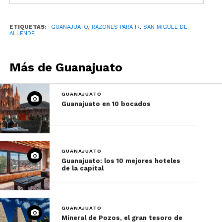
Razones para visitar San Miguel de Allende
ETIQUETAS:
GUANAJUATO
,
RAZONES PARA IR
,
SAN MIGUEL DE
Otra de las razones para visitar San Miguel de
ALLENDE
Allende es por sus extraordinarios hoteles. Aquí
no solo hay varios de los mejores del país, sino
Más de Guanajuato
que han creado protocolos especiales para
ofrecerte una estancia cómoda y segura.
GUANAJUATO
Guanajuato en 10 bocados
Algunas de las propiedades más recomendables
son el hotel Matilda, el Rosewood San Miguel de
Allende, el Live Aqua Urban Resort y el Belmond
Casa de Sierra Nevada, entre otros. Conoce más
GUANAJUATO
aquí.
Guanajuato: los 10 mejores hoteles
de la capital
4. Es uno de los mejores
destinos culinarios del país
GUANAJUATO
Mineral de Pozos, el gran tesoro de