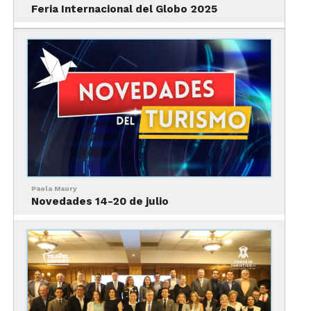
Feria Internacional del Globo 2025
San Miguel de Allende fue unos de los primeros
destinos sin playa de México en obtener el sello
de
Safe Travels
de la World Travel & Tourism
Council. Este reconocimiento se le entrega a
destinos que han implementado protocolos de
higiene en sus establecimientos, hoteles y
servicios turísticos.
También creó el certificado “Primero la Salud”,
para garantizar que los negocios locales están
respetando las medidas de salud y seguridad. Para
Paola Maury
obtenerlo, es necesario tomar los cursos “Todo
Novedades 14-20 de julio
sobre la Prevención del COVID-19” y
“Recomendaciones para un Retorno Seguro ante
el COVID-19”, contar con gel antibacterial, y utilizar
equipo de protección personal, entre otras
medidas.