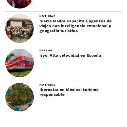
de Zacatecas.
Los originales sólo llevan frijolitos refritos y
NOTICIAS
Sierra Madre capacita a agentes de
papa en una tortilla de maíz. Pueden ser suaves
viajes con inteligencia emocional y
o dorados.
geografía turística
Y actualmente se les agregan otros ingredientes
como bistec, queso, cebolla o chiles toreados, al
ESPAÑA
Iryo: Alta velocidad en España
gusto del comensal.
NOTICIAS
Iberostar en México: turismo
responsable