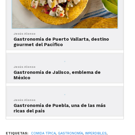
de la gastronomía mazatleca
Aunque hay muchos platillos que tienen al marlin
como base, éste es uno de los más tradicionales de
Jesús Alonso
la gastronomía mazatleca.
Gastronomía de Puerto Vallarta, destino
gourmet del Pacífico
Completando la lista están las empanadas de
marlin, el marlin a la mexicana, pate de marlin,
estofado de Marlín y muchos más.
Jesús Alonso
Gastronomía de Jalisco, emblema de
Asado, gastronomía de
México
Mazatlán más allá del mar
Jesús Alonso
El Asado es un platillo con papa y carne fritos
Gastronomía de Puebla, una de las más
bañado con una salsa de tomate acompañado con
ricas del país
verdura.
Lo puedes encontrar en varios restaurantes pero
ETIQUETAS:
COMIDA TÍPICA
,
GASTRONOMÍA
,
IMPERDIBLES
,