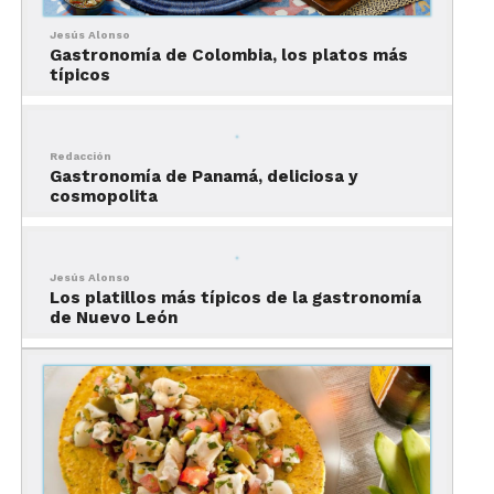
Jesús Alonso
Gastronomía de Colombia, los platos más
típicos
Redacción
Gastronomía de Panamá, deliciosa y
cosmopolita
Aguachile, el platillo más
representativo de la
Jesús Alonso
gastronomía de Mazatlán
Los platillos más típicos de la gastronomía
de Nuevo León
Como su nombre lo indica se basa en camarones
bañados con chile y limón.
Suelen acompañarse con cebolla morada y pepino.
Marlin en escabeche, tradición