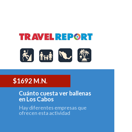
REVISTA
$1692 M.N.
Cuánto cuesta ver ballenas
en Los Cabos
Hay diferentes empresas que
ofrecen esta actividad