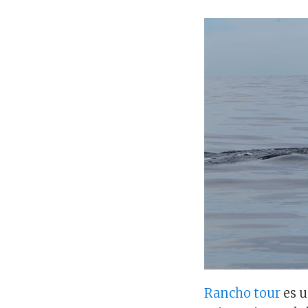
Rancho tour
es u