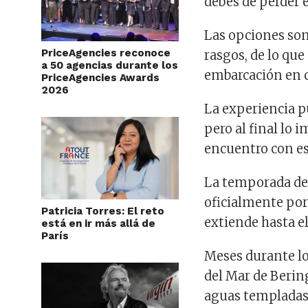
debes de perder
Las opciones son
PriceAgencies reconoce
rasgos, de lo que
a 50 agencias durante los
embarcación en q
PriceAgencies Awards
2026
La experiencia pu
pero al final lo 
encuentro con es
La temporada de
oficialmente por
Patricia Torres: El reto
extiende hasta el
está en ir más allá de
París
Meses durante lo
del Mar de Berin
aguas templadas