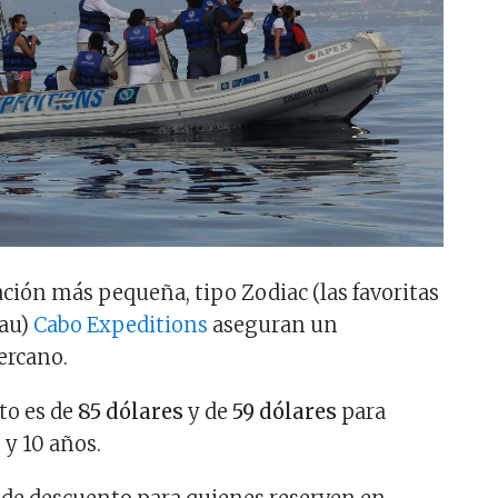
ión más pequeña, tipo Zodiac (las favoritas
eau)
Cabo Expeditions
aseguran un
ercano.
to es de
85 dólares
y de
59 dólares
para
 y 10 años.