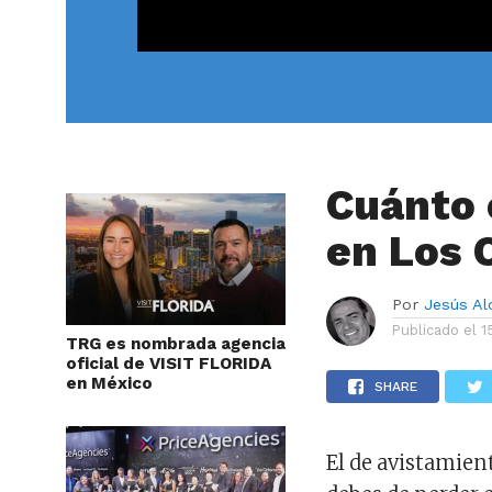
Cuánto 
en Los 
Por
Jesús A
Publicado el
1
TRG es nombrada agencia
oficial de VISIT FLORIDA
en México
SHARE
El de avistamient