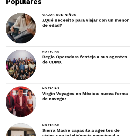
Populares
de la India
, el pollo Tandoori se marina por
muchas horas en una mezcla de yogurt y especias,
VIAJAR CON NIÑOS
¿Qué necesito para viajar con un menor
y luego se rostiza en un horno de arcilla llamado
de edad?
“tandoor”.
Rogan Josh
NOTICIAS
Regio Operadora festeja a sus agentes
Típico de la región de Cachemira, este curry de
de CDMX
origen persa se cocina con cordero o cabra, y una
espesa salsa que contiene varios chiles.
NOTICIAS
Virgin Voyages en México: nueva forma
de navegar
NOTICIAS
Sierra Madre capacita a agentes de
viajes con inteligencia emocional y