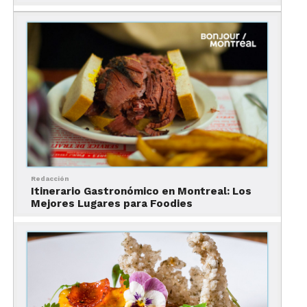
preparadas a base de arroz, chícharos, vegetales y
especias. Las más populares son las pani puri:
bolitas huecas de masa frita rellenas de agua con
especias, salsa de tamarindo, papa, cebolla y
garbanzos. ¡Si no te gusta lo picante no las
pruebes!
Para comer…
Butter Chicken con naan
Redacción
Itinerario Gastronómico en Montreal: Los
Este querido plato indio es una suculenta
Mejores Lugares para Foodies
combinación de pollo marinado y curry de
jitomate y crema. Se suele comer con naan, un pan
indio similar al pan árabe.
Masala Dosa