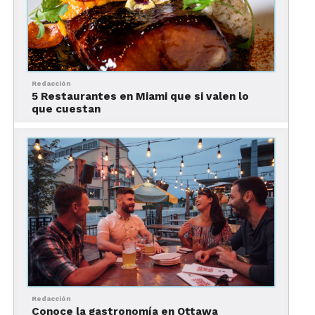
Típica de la cocina del sur de la India, la Masala
Dosa es una especie de crepa preparada con harina
de arroz y lenteja, y adicionada con “Masala”, una
combinación de especias. Usualmente se rellena
de papa, cebolla y hojas de curry, y se acompaña
Redacción
con diversos chutneys o salsas –como de coco,
5 Restaurantes en Miami que si valen lo
que cuestan
tomate o cilantro-.
Redacción
Conoce la gastronomía en Ottawa