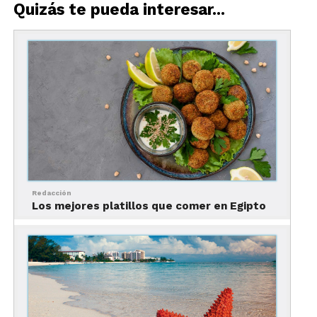
Quizás te pueda interesar...
Samosas
Las típicas samosas son una botana de masa frita
rellena de papa, cebolla y chícharos. Se sirven con
un chutney de menta y cilantro.
Redacción
Los mejores platillos que comer en Egipto
Pakoras
Originarias de Uttar Pradesh, son una de las
botanas más ricas y populares del norte del país.
Tienen como base papa, coliflor, berenjena o
cebolla que se cubren con harina y se fríen.
Acompañadas con té son una delicia.