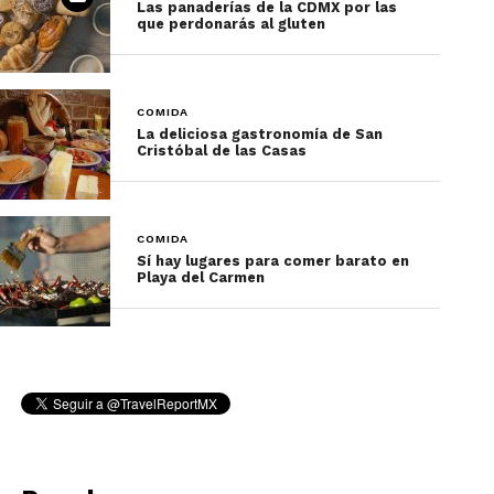
Las panaderías de la CDMX por las
que perdonarás al gluten
Otra opción parecida son los Vada, un tipo de dona
frita a base de lenteja.
COMIDA
La deliciosa gastronomía de San
Cristóbal de las Casas
COMIDA
Sí hay lugares para comer barato en
Playa del Carmen
Pollo Tandoori
Posiblemente el platillo más famoso de la
comida