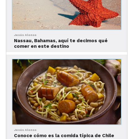
Jesús Alonso
Nassau, Bahamas, aquí te decimos qué
comer en este destino
Chaat
Muy populares en las calles del norte del país, las
Jesús Alonso
Conoce cómo es la comida típica de Chile
chaats son diversas variantes de botanas saladas),