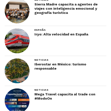
en toda la ciudad: sus desayunos gratuitos. Una
Sierra Madre capacita a agentes de
viajes con inteligencia emocional y
tradición de este gran evento, están disponibles
geografía turística
en múltiples restaurantes y cafeterías de la ciudad.
El platillo estrella son los hot cakes, el alimento
ideal para comenzar un día lleno de diversión.
ESPAÑA
Iryo: Alta velocidad en España
NOTICIAS
Iberostar en México: turismo
responsable
NOTICIAS
Foto: Calgary Stampede/Travel Alberta
Mega Travel capacita al trade con
#ModoOn
Si vas en familia, no te pierdas el