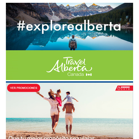
supuesto, las botas.
Eso sí, no te pongas botas nuevas, porque vas a
tener que caminar muchísimo y tus pies no te lo
van a agradecer.
Otro elemento que no puede faltar es el icónico
sombrero. Puede ser el blanco tradicional de
Smithbilt Hats
o simplemente el que más te guste.
Además de que se ve bien, ¡te protege del sol!