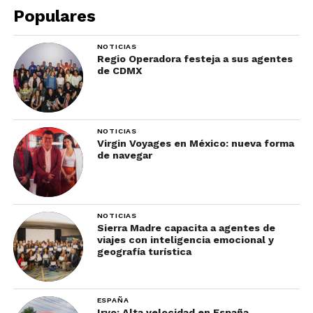
Populares
historia de una joven rebelde en el Montreal de
los 90.
NOTICIAS
Regio Operadora festeja a sus agentes
Viaja a través de la pantalla
de CDMX
NOTICIAS
Virgin Voyages en México: nueva forma
de navegar
NOTICIAS
Sierra Madre capacita a agentes de
viajes con inteligencia emocional y
geografía turística
ESPAÑA
Iryo: Alta velocidad en España