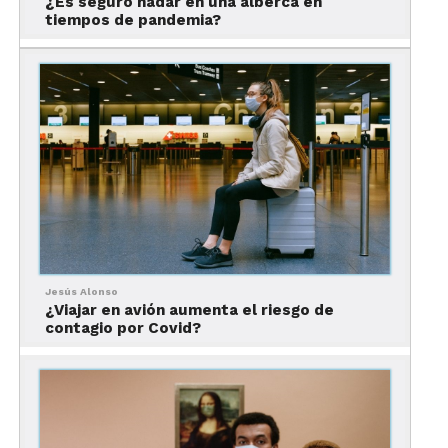
¿Es seguro nadar en una alberca en
tiempos de pandemia?
muchísimo más.
Muévete al ritmo de Montreal
Jesús Alonso
¿Viajar en avión aumenta el riesgo de
Recorrido virtual de Montreal
contagio por Covid?
Conocida por su extraordinaria escena musical y
sus icónicas bandas, no es de extrañar que varias
de sus experiencias virtuales más atractivas
tengan que ver con la música. Para quien gusta de