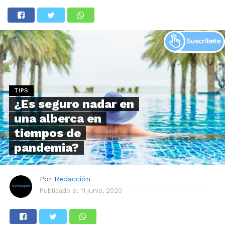
TIPS
¿Es seguro nadar en
una alberca en
tiempos de
pandemia?
Por
Redacción
Publicado el
11 junio, 2020