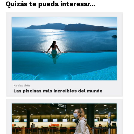
Quizás te pueda interesar...
Por los químicos y cloro con el que es tratada el agua es seguro nadar en
una alberca.
De acuerdo con un informe elaborado por el
Consejo Superior de Investigaciones Científicas
(CSIC), las concentraciones de cloro libre
recomendadas en el agua de las albercas son de 1-3
mg/L, cantidad es suficiente para la inactividad del
coronavirus y para evitar los riesgos de contagio
Redacción
durante el baño.
Las piscinas más increíbles del mundo
Además, los aerosoles generados por gotitas de
agua contaminada de Covid-19, presente en las
áreas de alberca, balnearios o en aguas termales
tendrán las mismas características de desinfección
que las aguas de una piscina.