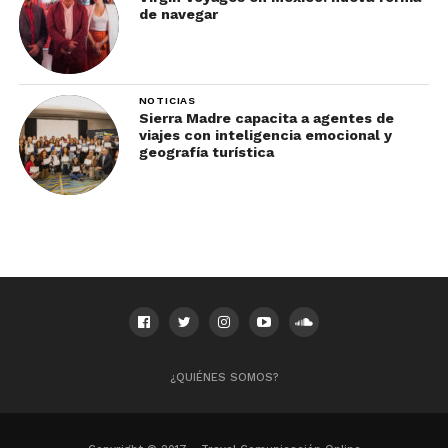
de navegar
Dónde:
Aguascalientes
NOTICIAS
Sierra Madre capacita a agentes de
F
e
ch
a
:
18 de abril al 10 de mayo
viajes con inteligencia emocional y
geografía turística
Precio:
Acceso general gratuito; eventos y
conciertos $100 a $1,500 MXN
Considerada la
feria
más importante de
México, combina conciertos masivos,
exposiciones, juegos mecánicos,
gastronomía y actividades culturales. La
ciudad se transforma en un punto de
encuentro que atrae a millones de
¿QUIÉNES SOMOS?
visitantes y genera una de las mayores
derramas económicas del país.