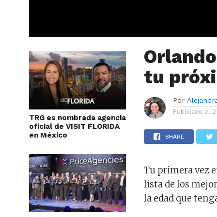
Orlando
tu próx
Por
Alejandr
Publicado el
2
TRG es nombrada agencia
oficial de VISIT FLORIDA
en México
SHARE
Tu primera vez e
lista de los mej
la edad que teng