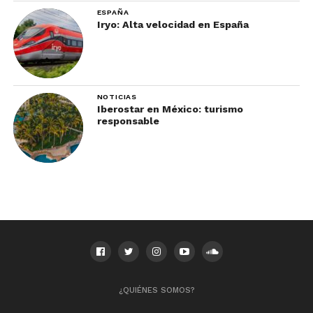
Grapevine Vintage Railroad
ESPAÑA
Iryo: Alta velocidad en España
NOTICIAS
Iberostar en México: turismo
responsable
Ver esta publicación en Instagram
¿QUIÉNES SOMOS?