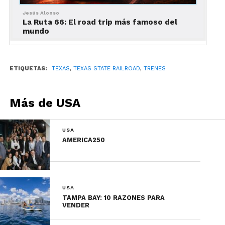
de cerveza y recorridos románticos por la noche.
Jesús Alonso
La Ruta 66: El road trip más famoso del
mundo
Más información
aquí
.
Austin Steam Strain
ETIQUETAS:
TEXAS
,
TEXAS STATE RAILROAD
,
TRENES
Association
Más de USA
USA
AMERICA250
USA
TAMPA BAY: 10 RAZONES PARA
VENDER