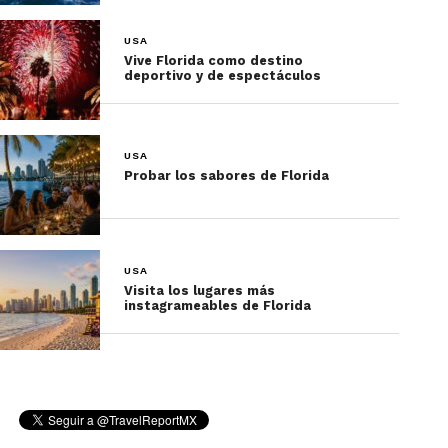
USA
Vive Florida como destino
deportivo y de espectáculos
Ver esta publicación en Instagram
USA
Probar los sabores de Florida
USA
Visita los lugares más
instagrameables de Florida
Una publicación compartida por Austin Steam Train Association (@austinsteamtrain)
Si estás en
Austin
, el
Austin Steam Strain