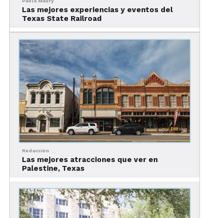
Paola Maury
Las mejores experiencias y eventos del
Ver esta publicación en Instagram
Texas State Railroad
Redacción
Una publicación compartida por Texas State Railroad (@texasstaterail)
Las mejores atracciones que ver en
Palestine, Texas
El primero de nuestra lista de los mejores paseos
en tren en Texas es el
Texas State Railroad
, en