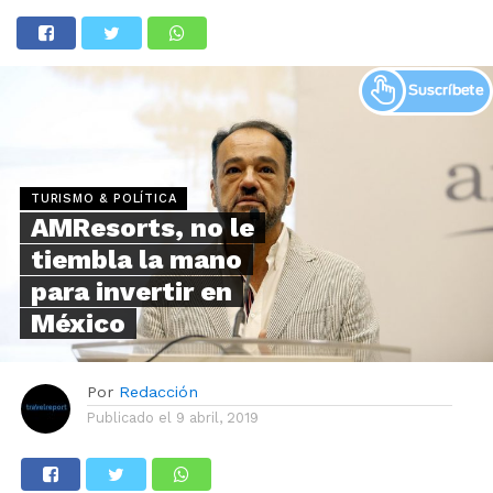
TURISMO & POLÍTICA
AMResorts, no le
tiembla la mano
para invertir en
México
Por
Redacción
Publicado el
9 abril, 2019