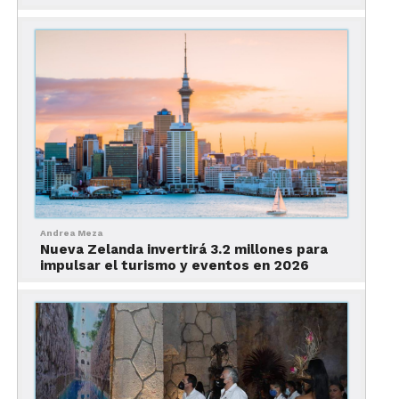
Riviera Maya y Acapulco. Estas nuevas propiedades
sumarán 2,326 habitaciones.
Andrea Meza
Nueva Zelanda invertirá 3.2 millones para
impulsar el turismo y eventos en 2026
Pero el crecimiento continuará y en el 2020
inaugurará un hotel Breathless en Cancún y, en
2021, una propiedad de esa misma marca en
Tulum.
También habló sobre el lanzamiento de la nueva