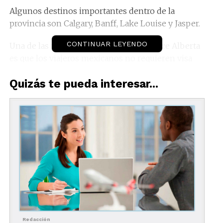
Algunos destinos importantes dentro de la
provincia son Calgary, Banff, Lake Louise y Jasper.
CONTINUAR LEYENDO
Una de las principales ventajas que ofrece Alberta
es que los viajeros mexicanos no requieren visa
para entrar a Canadá.
Quizás te pueda interesar...
Además de que cuenta con excelente conectividad
a través de los aeropuertos internacionales de
Calgary y Edmonton que conectan con México.
Redacción