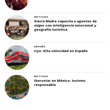
cuáles son las actividades en tierra
disponibles de los cruceros.
Después
es importante preguntar cuáles de
NOTICIAS
estas actividades son atractivas para
Sierra Madre capacita a agentes de
viajes con inteligencia emocional y
los pequeños y adolescentes viajeros.
geografía turística
Es primordial preguntar a la
compañía de cruceros los
documentos requeridos
ESPAÑA
de acuerdo
Iryo: Alta velocidad en España
con los puertos de desembarque.
Los barcos
NOTICIAS
Iberostar en México: turismo
responsable