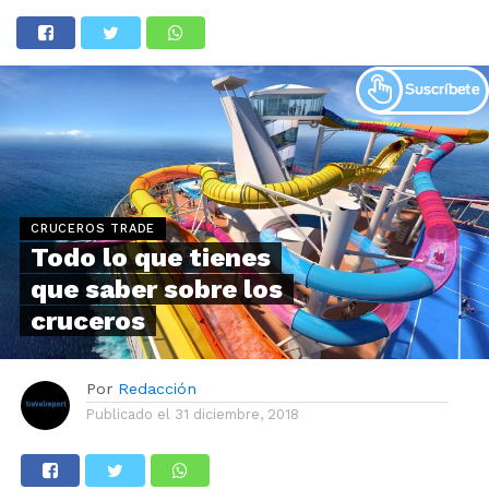
CRUCEROS TRADE
Todo lo que tienes
que saber sobre los
cruceros
Por
Redacción
Publicado el
31 diciembre, 2018