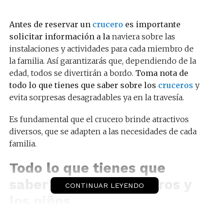
Antes de reservar un
crucero
es importante
solicitar información a la
naviera sobre las
instalaciones y actividades para cada miembro de
la familia. Así garantizarás que, dependiendo de la
edad, todos se divertirán a bordo.
Toma nota de
todo lo que tienes que saber sobre los
cruceros
y
evita sorpresas desagradables ya en la travesía.
Es fundamental que el crucero brinde atractivos
diversos, que se adapten a las necesidades de cada
familia.
Todo lo que tienes que
saber sobre los cruceros y
CONTINUAR LEYENDO
los niños