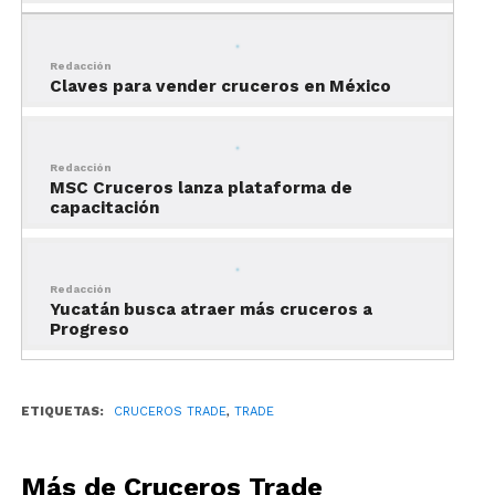
sitio, pero haciendo otras actividades.
Los cruceros permiten que todos los
Redacción
Claves para vender cruceros en México
miembros de la familia disfruten del
viaje. Eso se debe a que
cuentan con
actividades para niños,
Redacción
adolescentes, adultos y personas de
MSC Cruceros lanza plataforma de
la tercera edad.
capacitación
Redacción
Yucatán busca atraer más cruceros a
Progreso
ETIQUETAS:
CRUCEROS TRADE
,
TRADE
Más de Cruceros Trade