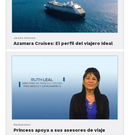
pues las embarcaciones ya tienen diseñados
programas de entretenimiento para ellos.
¿Por qué en barco?
Jesús Alonso
Azamara Cruises: El perfil del viajero ideal
Las vacaciones son más cómodas y
seguras
, ya que se evitan filas en
migración, horas en los aeropuertos. A
Redacción
bordo no hay de que preocuparse, ya
Princess apoya a sus asesores de viaje
que todos se encuentran en el mismo