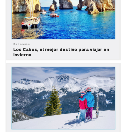
Redacción
Los Cabos, el mejor destino para viajar en
invierno
Las Lauréntidas en invierno
Además del esquí, otras
actividades de nieve
son
el e
squí de fondo
, el
snowshoeing
, las
expediciones en
trineo de perros
, el
fatbiking
(una bicicleta especial para nieve), el
tubing
y
rafting sobre nieve
, la
pesca sobre hielo
y la
motonieve
, un invento de la provincia de Quebec.
Estas actividades se pueden practicar en los