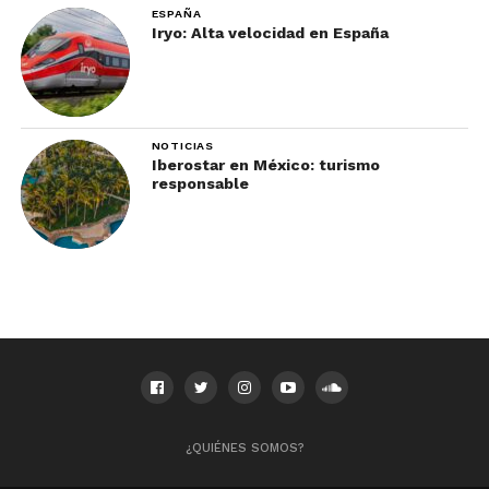
febrero, está el Hiver en Fête au Lac-Masson, una
ESPAÑA
celebración inolvidable.
Iryo: Alta velocidad en España
Más información en el
sitio oficial de Las
Lauréntidas
.
NOTICIAS
Iberostar en México: turismo
responsable
¿QUIÉNES SOMOS?