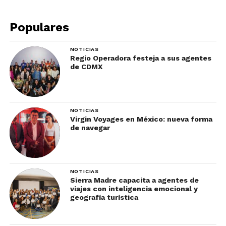
Populares
NOTICIAS
Regio Operadora festeja a sus agentes
de CDMX
Las Lauréntidas en invierno
NOTICIAS
Virgin Voyages en México: nueva forma
La llegada de la nieve lleva consigo muchos
de navegar
atractivos
eventos
en los encantadores pueblos y
resorts de Las Lauréntidas. Desde finales de
noviembre hasta mediados de diciembre, están
NOTICIAS
los mágicos
mercados navideños
de muchos
Sierra Madre capacita a agentes de
pueblos como Sainte-Thérèse. También se
viajes con inteligencia emocional y
geografía turística
realizan varios
eventos deportivos
como
Tremblant’s 24h y Canadian Ski Marathon. En