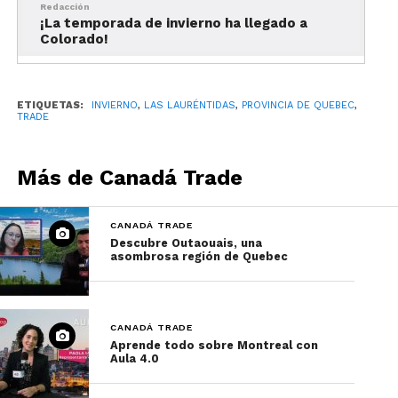
Redacción
hermosos parques nacionales y regionales de la
¡La temporada de invierno ha llegado a
Colorado!
región, así como en espacios icónicos como el
parque lineal
Le P’tit Train du Nord
.
Las mejores cosas que hacer en Las Lauréntidas, ¡un
ETIQUETAS:
INVIERNO
,
LAS LAURÉNTIDAS
,
PROVINCIA DE QUEBEC
,
destino para las cuatro estaciones!
TRADE
Spas nórdicos: un imperdible
Más de Canadá Trade
del invierno en Las
Lauréntidas
CANADÁ TRADE
Descubre Outaouais, una
asombrosa región de Quebec
CANADÁ TRADE
Aprende todo sobre Montreal con
Aula 4.0