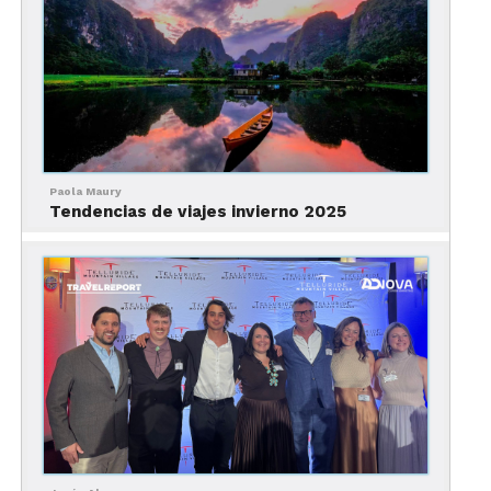
Resort #1 de Norteamérica por Ski Magazine por
veinte años. El resort funciona todo el año y tiene
actividades ideales para cada temporada. En
invierno, ofrece esquí (más de cien pistas para
todos los niveles), tubing y otros deportes de
nieve. A la vez, tiene 13 alojamientos, alrededor de
75 restaurantes y boutiques, y eventos todo el año.
Paola Maury
Tendencias de viajes invierno 2025
Las Lauréntidas en invierno