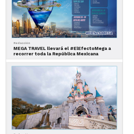
sus marcas.
Además de
Amstar DMC
and Worldstar
,
proveedores de servicios de gestión en el destino;
una colección de marcas que venden paquetes
vacacionales, incluyendo
Apple Vacations, Travel
Redacción
Impressions, CheapCaribbean.com, Southwest
MEGA TRAVEL llevará el #ElEfectoMega a
recorrer toda la República Mexicana
Vacations, Funjet Vacations y United Vacations
;
el programa de lealtad
Unlimited Vacation Club
y
un proveedor de soluciones tecnológicas,
Trisept
Solutions
.