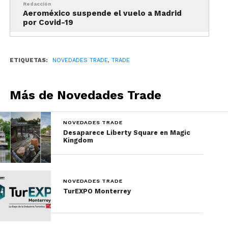
Redacción
Aeroméxico suspende el vuelo a Madrid
Al inicio de su carrera, Alejandro ocupó puestos de
por Covid-19
gestión en
Telefónica, The Coca-Cola Company
y The Gap
, Inc. Reynal recibió su título en
Ingeniería Mecánica del Georgia Institute of
ETIQUETAS:
NOVEDADES TRADE
,
TRADE
Technology y tiene un
M.B.A de Harvard
Business School.
Más de Novedades Trade
El gran potencial de Apple
NOVEDADES TRADE
Leisure Group
Desaparece Liberty Square en Magic
Kingdom
NOVEDADES TRADE
TurEXPO Monterrey