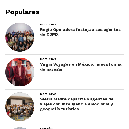
comité ejecutivo y todos los empleados, para
alcanzar grandes logros para nuestros clientes”,
Populares
concluyó Reynal.
NOTICIAS
Regio Operadora festeja a sus agentes
de CDMX
NOTICIAS
Virgin Voyages en México: nueva forma
de navegar
NOTICIAS
Sierra Madre capacita a agentes de
viajes con inteligencia emocional y
geografía turística
ESPAÑA